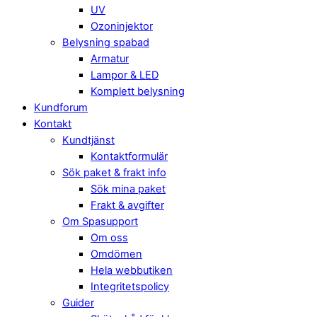
UV
Ozoninjektor
Belysning spabad
Armatur
Lampor & LED
Komplett belysning
Kundforum
Kontakt
Kundtjänst
Kontaktformulär
Sök paket & frakt info
Sök mina paket
Frakt & avgifter
Om Spasupport
Om oss
Omdömen
Hela webbutiken
Integritetspolicy
Guider