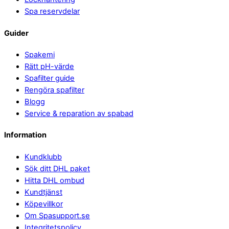
Spa reservdelar
Guider
Spakemi
Rätt pH-värde
Spafilter guide
Rengöra spafilter
Blogg
Service & reparation av spabad
Information
Kundklubb
Sök ditt DHL paket
Hitta DHL ombud
Kundtjänst
Köpevillkor
Om Spasupport.se
Integritetspolicy