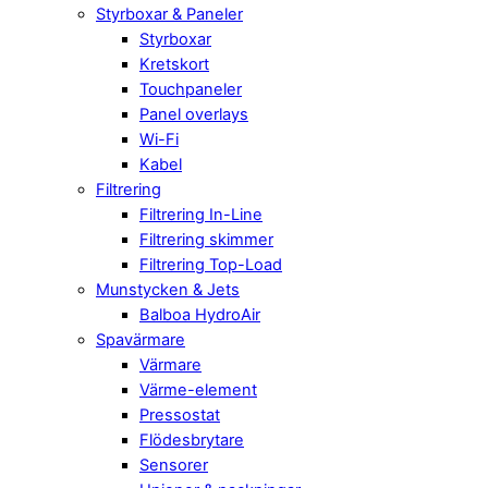
Styrboxar & Paneler
Styrboxar
Kretskort
Touchpaneler
Panel overlays
Wi-Fi
Kabel
Filtrering
Filtrering In-Line
Filtrering skimmer
Filtrering Top-Load
Munstycken & Jets
Balboa HydroAir
Spavärmare
Värmare
Värme-element
Pressostat
Flödesbrytare
Sensorer