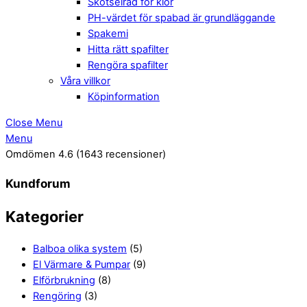
Skötselråd för klor
PH-värdet för spabad är grundläggande
Spakemi
Hitta rätt spafilter
Rengöra spafilter
Våra villkor
Köpinformation
Close Menu
Menu
Omdömen 4.6
(1643 recensioner)
Kundforum
Kategorier
Balboa olika system
(5)
El Värmare & Pumpar
(9)
Elförbrukning
(8)
Rengöring
(3)