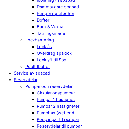
Isolering till spabad
Dammsugare spabad
Rengöring tillbehör
Dofter
Barn & Vuxna
Tätningsmedel
Lockhantering
Locklås
Överdrag spalock
Locklyft till Spa
Pooltillbehör
Service av spabad
Reservdelar
Pumpar och reservdelar
Cirkulationspumpar
Pumpar 1 hastighet
Pumpar 2 hastigheter
Pumphus (wet end)
Kopplingar till pumpar
Reservdelar till pumpar