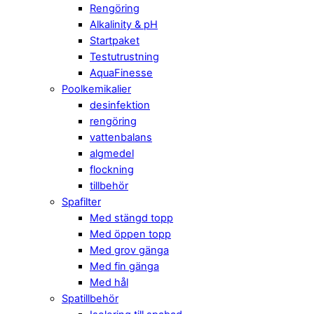
Rengöring
Alkalinity & pH
Startpaket
Testutrustning
AquaFinesse
Poolkemikalier
desinfektion
rengöring
vattenbalans
algmedel
flockning
tillbehör
Spafilter
Med stängd topp
Med öppen topp
Med grov gänga
Med fin gänga
Med hål
Spatillbehör