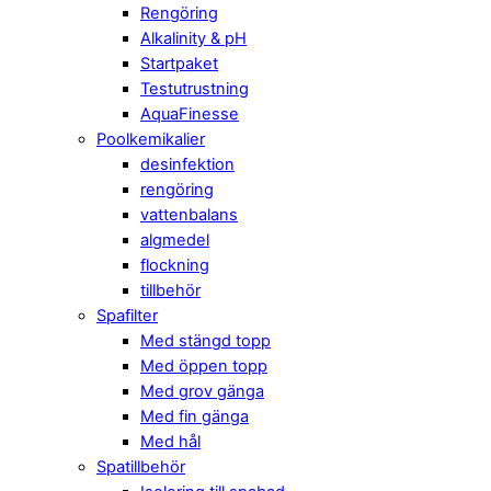
Rengöring
Alkalinity & pH
Startpaket
Testutrustning
AquaFinesse
Poolkemikalier
desinfektion
rengöring
vattenbalans
algmedel
flockning
tillbehör
Spafilter
Med stängd topp
Med öppen topp
Med grov gänga
Med fin gänga
Med hål
Spatillbehör