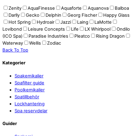
Zenity
AquaFinesse
Aquaforte
Aquanova
Balboa
Darlly
Gecko
Delphin
Georg Fischer
Happy Glass
Hot Spring
Hydroair
Jazzi
Laing
LaMotte
Lovibond
Leisure Concepts
Life
LX Whirlpool
Ondilo
(ICO Spa)
Paradise Industries
Pleatco
Rising Dragon
Waterway
Wellis
Zodiac
Back To Top
Kategorier
Spakemikalier
Spafilter guide
Poolkemikalier
Spatillbehör
Lockhantering
Spa reservdelar
Guider