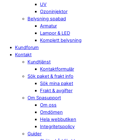
UV
Ozoninjektor
Belysning spabad
Armatur
Lampor & LED
Komplett belysning
Kundforum
Kontakt
Kundtjänst
Kontaktformulär
Sök paket & frakt info
Sök mina paket
Frakt & avgifter
Om Spasupport
Om oss
Omdömen
Hela webbutiken
Integritetspolicy
Guider