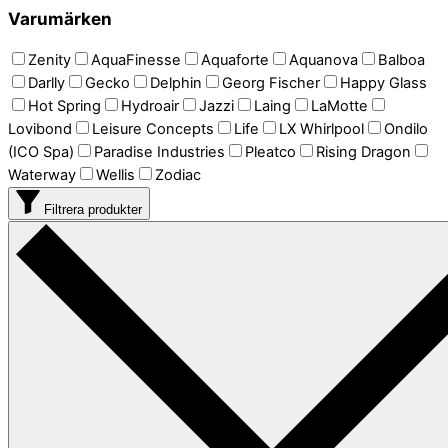
Varumärken
Zenity
AquaFinesse
Aquaforte
Aquanova
Balboa
Darlly
Gecko
Delphin
Georg Fischer
Happy Glass
Hot Spring
Hydroair
Jazzi
Laing
LaMotte
Lovibond
Leisure Concepts
Life
LX Whirlpool
Ondilo
(ICO Spa)
Paradise Industries
Pleatco
Rising Dragon
Waterway
Wellis
Zodiac
Filtrera produkter