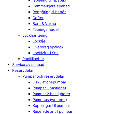
Isolering till spabad
Dammsugare spabad
Rengöring tillbehör
Dofter
Barn & Vuxna
Tätningsmedel
Lockhantering
Locklås
Överdrag spalock
Locklyft till Spa
Pooltillbehör
Service av spabad
Reservdelar
Pumpar och reservdelar
Cirkulationspumpar
Pumpar 1 hastighet
Pumpar 2 hastigheter
Pumphus (wet end)
Kopplingar till pumpar
Reservdelar till pumpar