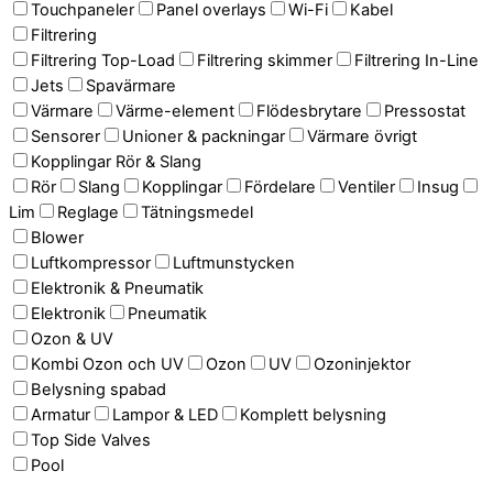
Touchpaneler
Panel overlays
Wi-Fi
Kabel
Filtrering
Filtrering Top-Load
Filtrering skimmer
Filtrering In-Line
Jets
Spavärmare
Värmare
Värme-element
Flödesbrytare
Pressostat
Sensorer
Unioner & packningar
Värmare övrigt
Kopplingar Rör & Slang
Rör
Slang
Kopplingar
Fördelare
Ventiler
Insug
Lim
Reglage
Tätningsmedel
Blower
Luftkompressor
Luftmunstycken
Elektronik & Pneumatik
Elektronik
Pneumatik
Ozon & UV
Kombi Ozon och UV
Ozon
UV
Ozoninjektor
Belysning spabad
Armatur
Lampor & LED
Komplett belysning
Top Side Valves
Pool