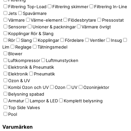
Filtrering Top-Load
Filtrering skimmer
Filtrering In-Line
Jets
Spavärmare
Värmare
Värme-element
Flödesbrytare
Pressostat
Sensorer
Unioner & packningar
Värmare övrigt
Kopplingar Rör & Slang
Rör
Slang
Kopplingar
Fördelare
Ventiler
Insug
Lim
Reglage
Tätningsmedel
Blower
Luftkompressor
Luftmunstycken
Elektronik & Pneumatik
Elektronik
Pneumatik
Ozon & UV
Kombi Ozon och UV
Ozon
UV
Ozoninjektor
Belysning spabad
Armatur
Lampor & LED
Komplett belysning
Top Side Valves
Pool
Varumärken