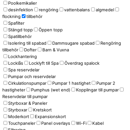
Poolkemikalier
desinfektion
rengöring
vattenbalans
algmedel
flockning
tillbehör
Spafilter
Stängd topp
Öppen topp
Spatillbehör
Isolering till spabad
Dammsugare spabad
Rengöring
tillbehör
Dofter
Barn & Vuxna
Lockhantering
Locklås
Locklyft till Spa
Överdrag spalock
Spa reservdelar
Pumpar och reservdelar
Cirkulationspumpar
Pumpar 1 hastighet
Pumpar 2
hastigheter
Pumphus (wet end)
Kopplingar till pumpar
Reservdelar till pumpar
Styrboxar & Paneler
Styrboxar
Kretskort
Moderkort
Expansionskort
Touchpaneler
Panel overlays
Wi-Fi
Kabel
Filtrering