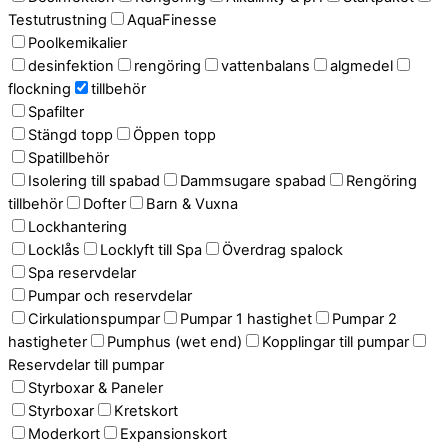
Testutrustning
AquaFinesse
Poolkemikalier
desinfektion
rengöring
vattenbalans
algmedel
flockning
tillbehör
Spafilter
Stängd topp
Öppen topp
Spatillbehör
Isolering till spabad
Dammsugare spabad
Rengöring
tillbehör
Dofter
Barn & Vuxna
Lockhantering
Locklås
Locklyft till Spa
Överdrag spalock
Spa reservdelar
Pumpar och reservdelar
Cirkulationspumpar
Pumpar 1 hastighet
Pumpar 2
hastigheter
Pumphus (wet end)
Kopplingar till pumpar
Reservdelar till pumpar
Styrboxar & Paneler
Styrboxar
Kretskort
Moderkort
Expansionskort