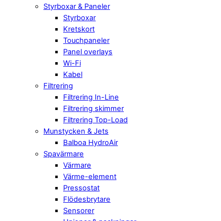
Styrboxar & Paneler
Styrboxar
Kretskort
Touchpaneler
Panel overlays
Wi-Fi
Kabel
Filtrering
Filtrering In-Line
Filtrering skimmer
Filtrering Top-Load
Munstycken & Jets
Balboa HydroAir
Spavärmare
Värmare
Värme-element
Pressostat
Flödesbrytare
Sensorer