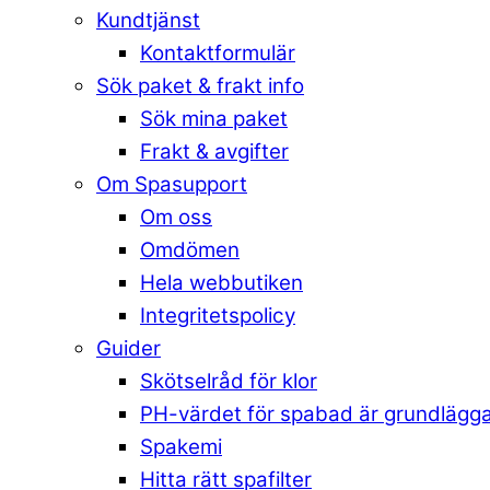
Kundtjänst
Kontaktformulär
Sök paket & frakt info
Sök mina paket
Frakt & avgifter
Om Spasupport
Om oss
Omdömen
Hela webbutiken
Integritetspolicy
Guider
Skötselråd för klor
PH-värdet för spabad är grundlägg
Spakemi
Hitta rätt spafilter