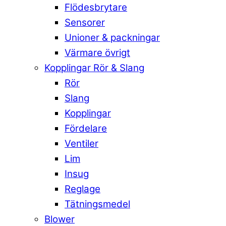
Flödesbrytare
Sensorer
Unioner & packningar
Värmare övrigt
Kopplingar Rör & Slang
Rör
Slang
Kopplingar
Fördelare
Ventiler
Lim
Insug
Reglage
Tätningsmedel
Blower