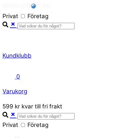
Skip
to
Privat
Företag
content
Kundklubb
0
Varukorg
Close
599 kr kvar till fri frakt
Cart
Privat
Företag