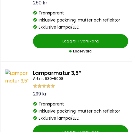
B
250
kr
e
t
Transparent
y
g
Inklusive packning, mutter och reflektor
s
a
Exklusive lampa/LED.
t
t
0
Lägg till i varukorg
a
v
5
Lagervara
Lamparmatur 3,5″
Art.nr: 630-5008
Betygsatt
299
kr
5.00
av 5
Transparent
Inklusive packning, mutter och reflektor
Exklusive lampa/LED.