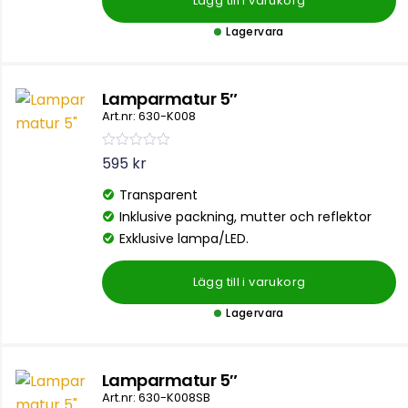
Lägg till i varukorg
Lagervara
Lamparmatur 5″
Art.nr: 630-K008
B
595
kr
e
t
Transparent
y
g
Inklusive packning, mutter och reflektor
s
a
Exklusive lampa/LED.
t
t
0
Lägg till i varukorg
a
v
5
Lagervara
Lamparmatur 5″
Art.nr: 630-K008SB