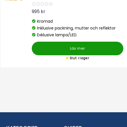
B
995
kr
e
t
Kromad
y
g
Inklusive packning, mutter och reflektor
s
a
Exklusive lampa/LED.
t
t
0
Läs mer
a
v
5
Slut i lager