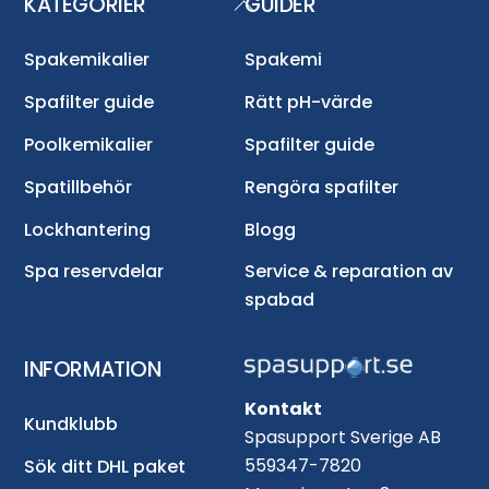
KATEGORIER
GUIDER
Back
To
Top
Spakemikalier
Spakemi
Spafilter guide
Rätt pH-värde
Poolkemikalier
Spafilter guide
Spatillbehör
Rengöra spafilter
Lockhantering
Blogg
Spa reservdelar
Service & reparation av
spabad
INFORMATION
Kontakt
Kundklubb
Spasupport Sverige AB
559347-7820
Sök ditt DHL paket