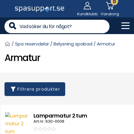
0
Skip
to
Kundklubb
Varukorg
content
Me
/
Spa reservdelar
/
Belysning spabad
/ Armatur
Armatur
Filtrera produkter
Lamparmatur 2 tum
Art.nr: 630-0008