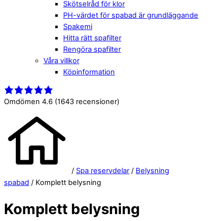
Skötselråd för klor
PH-värdet för spabad är grundläggande
Spakemi
Hitta rätt spafilter
Rengöra spafilter
Våra villkor
Köpinformation
Close
Menu
Menu
Omdömen 4.6
(1643 recensioner)
/
Spa reservdelar
/
Belysning
spabad
/ Komplett belysning
Komplett belysning