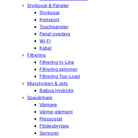
Styrboxar & Paneler
Styrboxar
Kretskort
Touchpaneler
Panel overlays
Wi-Fi
Kabel
Filtrering
Filtrering In-Line
Filtrering skimmer
Filtrering Top-Load
Munstycken & Jets
Balboa HydroAir
Spavärmare
Värmare
Värme-element
Pressostat
Flödesbrytare
Sensorer