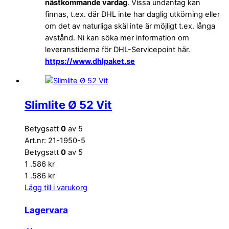
nästkommande vardag
. Vissa undantag kan
finnas, t.ex. där DHL inte har daglig utkörning eller
om det av naturliga skäl inte är möjligt t.ex. långa
avstånd. Ni kan söka mer information om
leveranstiderna för DHL-Servicepoint här.
https://www.dhlpaket.se
Slimlite Ø 52 Vit
Betygsatt
0
av 5
Art.nr: 21-1950-5
Betygsatt
0
av 5
1 .586
kr
1 .586
kr
Lägg till i varukorg
Lagervara