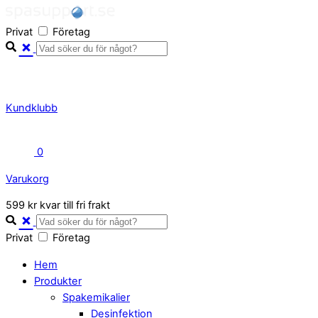
Skip
to
Privat
Företag
content
Kundklubb
0
Varukorg
Close
599 kr kvar till fri frakt
Cart
Privat
Företag
Hem
Produkter
Spakemikalier
Desinfektion