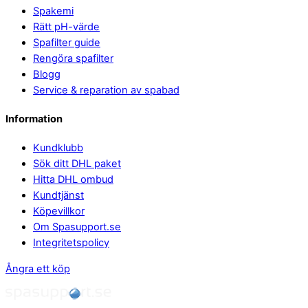
Spakemi
Rätt pH-värde
Spafilter guide
Rengöra spafilter
Blogg
Service & reparation av spabad
Information
Kundklubb
Sök ditt DHL paket
Hitta DHL ombud
Kundtjänst
Köpevillkor
Om Spasupport.se
Integritetspolicy
Ångra ett köp