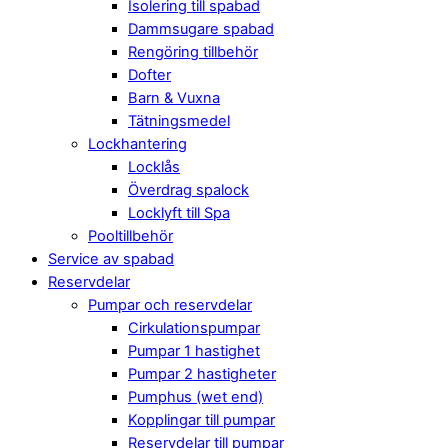
Isolering till spabad
Dammsugare spabad
Rengöring tillbehör
Dofter
Barn & Vuxna
Tätningsmedel
Lockhantering
Locklås
Överdrag spalock
Locklyft till Spa
Pooltillbehör
Service av spabad
Reservdelar
Pumpar och reservdelar
Cirkulationspumpar
Pumpar 1 hastighet
Pumpar 2 hastigheter
Pumphus (wet end)
Kopplingar till pumpar
Reservdelar till pumpar