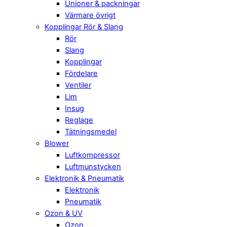
Unioner & packningar
Värmare övrigt
Kopplingar Rör & Slang
Rör
Slang
Kopplingar
Fördelare
Ventiler
Lim
Insug
Reglage
Tätningsmedel
Blower
Luftkompressor
Luftmunstycken
Elektronik & Pneumatik
Elektronik
Pneumatik
Ozon & UV
Ozon