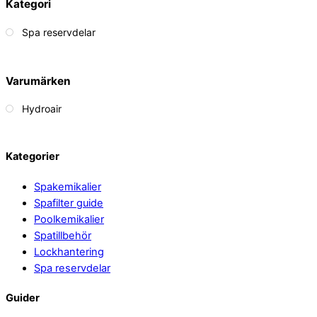
Kategori
Spa reservdelar
Varumärken
Hydroair
Back
Kategorier
To
Spakemikalier
Top
Spafilter guide
Poolkemikalier
Spatillbehör
Lockhantering
Spa reservdelar
Guider