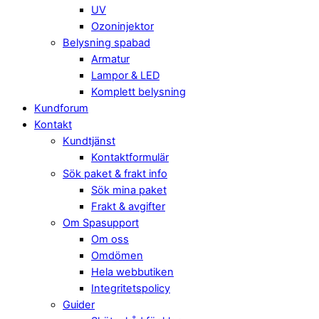
UV
Ozoninjektor
Belysning spabad
Armatur
Lampor & LED
Komplett belysning
Kundforum
Kontakt
Kundtjänst
Kontaktformulär
Sök paket & frakt info
Sök mina paket
Frakt & avgifter
Om Spasupport
Om oss
Omdömen
Hela webbutiken
Integritetspolicy
Guider