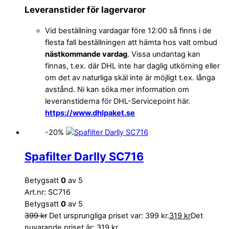
Leveranstider för lagervaror
Vid beställning vardagar före 12:00 så finns i de
flesta fall beställningen att hämta hos valt ombud
nästkommande vardag
. Vissa undantag kan
finnas, t.ex. där DHL inte har daglig utkörning eller
om det av naturliga skäl inte är möjligt t.ex. långa
avstånd. Ni kan söka mer information om
leveranstiderna för DHL-Servicepoint här.
https://www.dhlpaket.se
-20%
Spafilter Darlly SC716
Betygsatt
0
av 5
Art.nr: SC716
Betygsatt
0
av 5
399
kr
Det ursprungliga priset var: 399 kr.
319
kr
Det
nuvarande priset är: 319 kr.