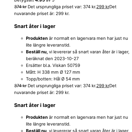
374
kr
Det ursprungliga priset var: 374 kr.
299
kr
Det
nuvarande priset är: 299 kr.
Snart åter i lager
Produkten
är normalt en lagervara men har just nu
lite längre leveranstid.
Beställ nu,
vi levererar så snart varan åter är i lager,
beräknat den 2023-10-27
Ersätter bl.a. Viskan 50759
Mått: H 338 mm Ø 127 mm
Topp/botten: Hål Ø 54 mm
374
kr
Det ursprungliga priset var: 374 kr.
299
kr
Det
nuvarande priset är: 299 kr.
Snart åter i lager
Produkten
är normalt en lagervara men har just nu
lite längre leveranstid.
Beställ nu,
vi levererar så snart varan åter är i lager,