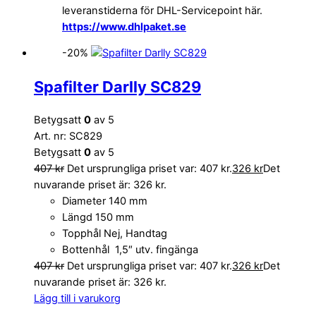
leveranstiderna för DHL-Servicepoint här.
https://www.dhlpaket.se
-20%
Spafilter Darlly SC829
Betygsatt
0
av 5
Art. nr: SC829
Betygsatt
0
av 5
407
kr
Det ursprungliga priset var: 407 kr.
326
kr
Det
nuvarande priset är: 326 kr.
Diameter 140 mm
Längd 150 mm
Topphål Nej, Handtag
Bottenhål 1,5″ utv. fingänga
407
kr
Det ursprungliga priset var: 407 kr.
326
kr
Det
nuvarande priset är: 326 kr.
Lägg till i varukorg