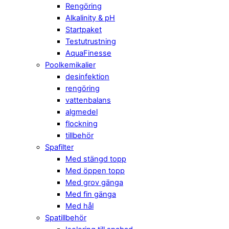
Rengöring
Alkalinity & pH
Startpaket
Testutrustning
AquaFinesse
Poolkemikalier
desinfektion
rengöring
vattenbalans
algmedel
flockning
tillbehör
Spafilter
Med stängd topp
Med öppen topp
Med grov gänga
Med fin gänga
Med hål
Spatillbehör