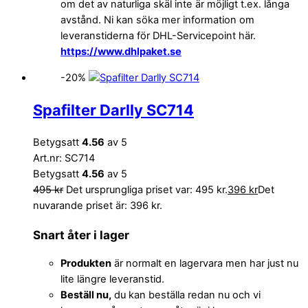
om det av naturliga skäl inte är möjligt t.ex. långa
avstånd. Ni kan söka mer information om
leveranstiderna för DHL-Servicepoint här.
https://www.dhlpaket.se
-20%
Spafilter Darlly SC714
Betygsatt
4.56
av 5
Art.nr: SC714
Betygsatt
4.56
av 5
495
kr
Det ursprungliga priset var: 495 kr.
396
kr
Det
nuvarande priset är: 396 kr.
Snart åter i lager
Produkten
är normalt en lagervara men har just nu
lite längre leveranstid.
Beställ nu,
du kan beställa redan nu och vi