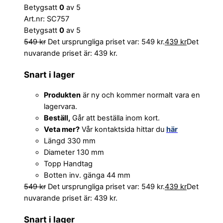
Betygsatt
0
av 5
Art.nr: SC757
Betygsatt
0
av 5
549
kr
Det ursprungliga priset var: 549 kr.
439
kr
Det
nuvarande priset är: 439 kr.
Snart i lager
Produkten
är ny och kommer normalt vara en
lagervara.
Beställ,
Går att beställa inom kort.
Veta mer?
Vår kontaktsida hittar du
här
Längd 330 mm
Diameter 130 mm
Topp Handtag
Botten inv. gänga 44 mm
549
kr
Det ursprungliga priset var: 549 kr.
439
kr
Det
nuvarande priset är: 439 kr.
Snart i lager