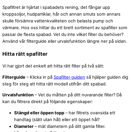
Spafiltret är hjärtat i spabadets rening, det fångar upp
kroppsoljor, hudpartiklar, hår och annan smuts som annars
skulle försämra vattenkvaliteten och belasta pump och
värmare. Hos oss hittar du ett brett sortiment av spafilter som
passar de flesta spabad. Vet du inte vilket filter du behöver?
Använd vår filterguide eller urvalsfunktion längre ner på sidan.
Hitta rätt spafilter
Vi har gjort det enkelt att hitta rätt filter på två sätt:
Filterguide
– Klicka in på
Spafilter guiden
så hjälper guiden dig
steg för steg att hitta rätt modell utifrån ditt spabad.
Urvalsfunktion
– Vet du måtten på ditt nuvarande filter? Då
kan du filtrera direkt på följande egenskaper:
Stängd eller öppen topp
– har filtrets ovansida ett
handtag (slätt utan hål) eller ett öppet hål?
Diameter
– mät diametern på ditt gamla filter.