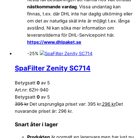
nästkommande vardag
. Vissa undantag kan
finnas, t.ex. där DHL inte har daglig utkörning eller
om det av naturliga skäl inte är möjligt t.ex. långa
avstånd. Ni kan söka mer information om
leveranstiderna för DHL-Servicepoint här.
https://www.dhlpaket.se
-25%
SpaFilter Zenity SC714
Betygsatt
0
av 5
Art.nr: 6ZH-940
Betygsatt
0
av 5
395
kr
Det ursprungliga priset var: 395 kr.
296
kr
Det
nuvarande priset är: 296 kr.
Snart åter i lager
Produkten
är normalt en lagervara men har just nu