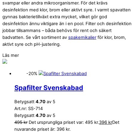
svampar eller andra mikroorganismer. För det krävs
desinfektion med klor, brom eller aktivt syre. I varmt spavatten
gynnas bakterietillväxt extra mycket, vilket gör god
desinfektion ännu viktigare än i en pool. Filter och desinfektion
jobbar tillsammans – båda behövs för rent och säkert
badvatten. Se vårt sortiment av
spakemikalier
för klor, brom,
aktivt syre och pH-justering.
Läs mer
-20%
Spafilter Svenskabad
Betygsatt
4.70
av 5
Art.nr: SS-714
Betygsatt
4.70
av 5
495
kr
Det ursprungliga priset var: 495 kr.
396
kr
Det
nuvarande priset är: 396 kr.