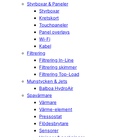
Styrboxar & Paneler
Styrboxar
Kretskort
Touchpaneler
Panel overlays
Wi-Fi
Kabel
Filtrering
Filtrering In-Line
Filtrering skimmer
Filtrering Top-Load
Munstycken & Jets
Balboa HydroAir
Spavärmare
Värmare
Värme-element
Pressostat
Flödesbrytare
Sensorer