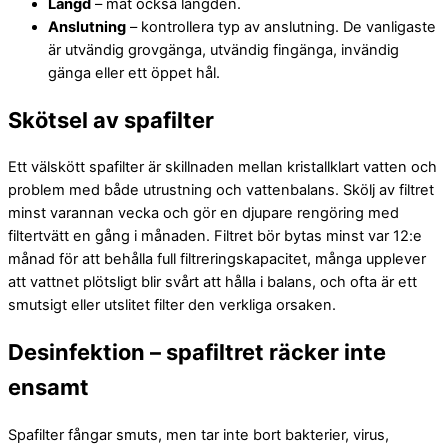
Längd
– mät också längden.
Anslutning
– kontrollera typ av anslutning. De vanligaste
är utvändig grovgänga, utvändig fingänga, invändig
gänga eller ett öppet hål.
Skötsel av spafilter
Ett välskött spafilter är skillnaden mellan kristallklart vatten och
problem med både utrustning och vattenbalans. Skölj av filtret
minst varannan vecka och gör en djupare rengöring med
filtertvätt en gång i månaden. Filtret bör bytas minst var 12:e
månad för att behålla full filtreringskapacitet, många upplever
att vattnet plötsligt blir svårt att hålla i balans, och ofta är ett
smutsigt eller utslitet filter den verkliga orsaken.
Desinfektion – spafiltret räcker inte
ensamt
Spafilter fångar smuts, men tar inte bort bakterier, virus,