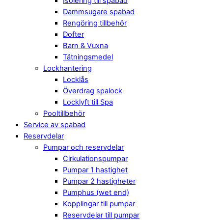
Isolering till spabad
Dammsugare spabad
Rengöring tillbehör
Dofter
Barn & Vuxna
Tätningsmedel
Lockhantering
Locklås
Överdrag spalock
Locklyft till Spa
Pooltillbehör
Service av spabad
Reservdelar
Pumpar och reservdelar
Cirkulationspumpar
Pumpar 1 hastighet
Pumpar 2 hastigheter
Pumphus (wet end)
Kopplingar till pumpar
Reservdelar till pumpar