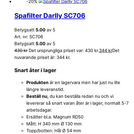
-20%
Spafilter Darlly SC706
Betygsatt
5.00
av 5
Art. nr: SC706
Betygsatt
5.00
av 5
430
kr
Det ursprungliga priset var: 430 kr.
344
kr
Det
nuvarande priset är: 344 kr.
Snart åter i lager
Produkten
är en lagervara men har just nu lite
längre leveranstid.
Beställ nu,
du kan beställa redan nu och vi
levererar så snart varan åter är i lager, normalt 5-7
arbetsdagar.
Ersätter bl.a. Magnum RD50
Mått: H 340 mm Ø 130 mm
Topp/botten: Hål Ø 54 mm