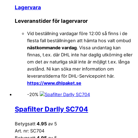
Lagervara
Leveranstider för lagervaror
Vid beställning vardagar före 12:00 så finns i de
flesta fall beställningen att hämta hos valt ombud
nästkommande vardag
. Vissa undantag kan
finnas, t.ex. där DHL inte har daglig utkörning eller
om det av naturliga skäl inte är möjligt t.ex. långa
avstånd. Ni kan söka mer information om
leveranstiderna för DHL-Servicepoint här.
https://www.dhlpaket.se
-20%
Spafilter Darlly SC704
Betygsatt
4.95
av 5
Art. nr: SC704
Betygsatt
4.95
av 5