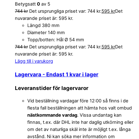
Betygsatt
0
av 5
744
kr
Det ursprungliga priset var: 744 kr.
595
kr
Det
nuvarande priset är: 595 kr.
Längd 380 mm
Diameter 140 mm
Topp/botten: Hål Ø 54 mm
744
kr
Det ursprungliga priset var: 744 kr.
595
kr
Det
nuvarande priset är: 595 kr.
Lägg till i varukorg
Lagervara
- Endast 1 kvar i lager
Leveranstider för lagervaror
Vid beställning vardagar före 12:00 så finns i de
flesta fall beställningen att hämta hos valt ombud
nästkommande vardag
. Vissa undantag kan
finnas, t.ex. där DHL inte har daglig utkörning eller
om det av naturliga skäl inte är möjligt t.ex. långa
avstånd. Ni kan söka mer information om