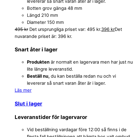
levererar så snart varan åter är i lager.
Botten grov gänga 48 mm
Längd 210 mm
Diameter 150 mm
495
kr
Det ursprungliga priset var: 495 kr.
396
kr
Det
nuvarande priset är: 396 kr.
Snart åter i lager
Produkten
är normalt en lagervara men har just nu
lite längre leveranstid.
Beställ nu,
du kan beställa redan nu och vi
levererar så snart varan åter är i lager.
Läs mer
Slut i lager
Leveranstider för lagervaror
Vid beställning vardagar före 12:00 så finns i de
flesta fall beställningen att hämta hos valt ombud