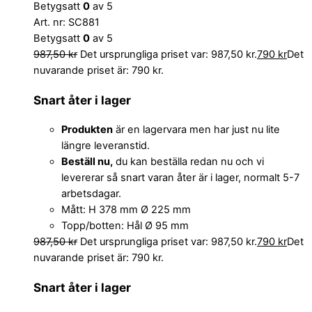
Betygsatt
0
av 5
Art. nr: SC881
Betygsatt
0
av 5
987,50
kr
Det ursprungliga priset var: 987,50 kr.
790
kr
Det
nuvarande priset är: 790 kr.
Snart åter i lager
Produkten
är en lagervara men har just nu lite
längre leveranstid.
Beställ nu,
du kan beställa redan nu och vi
levererar så snart varan åter är i lager, normalt 5-7
arbetsdagar.
Mått: H 378 mm Ø 225 mm
Topp/botten: Hål Ø 95 mm
987,50
kr
Det ursprungliga priset var: 987,50 kr.
790
kr
Det
nuvarande priset är: 790 kr.
Snart åter i lager