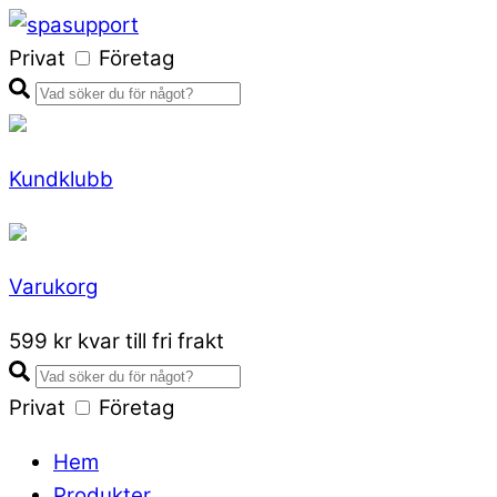
Skip
to
Privat
Företag
content
Kundklubb
Varukorg
Close
599 kr kvar till fri frakt
Cart
Privat
Företag
Hem
Produkter