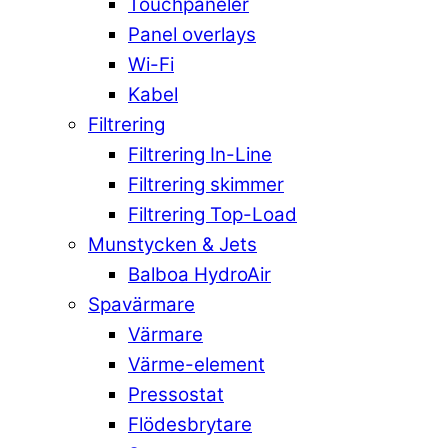
Touchpaneler
Panel overlays
Wi-Fi
Kabel
Filtrering
Filtrering In-Line
Filtrering skimmer
Filtrering Top-Load
Munstycken & Jets
Balboa HydroAir
Spavärmare
Värmare
Värme-element
Pressostat
Flödesbrytare