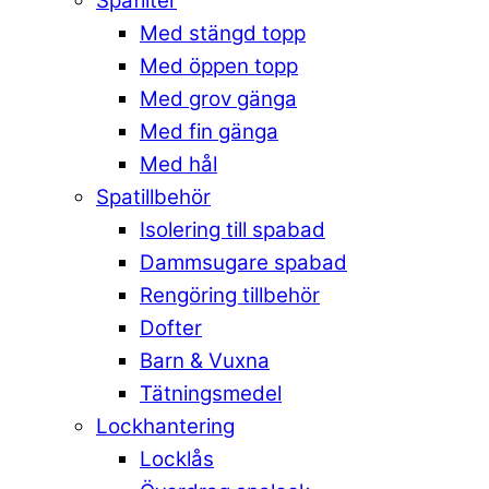
Spafilter
Med stängd topp
Med öppen topp
Med grov gänga
Med fin gänga
Med hål
Spatillbehör
Isolering till spabad
Dammsugare spabad
Rengöring tillbehör
Dofter
Barn & Vuxna
Tätningsmedel
Lockhantering
Locklås