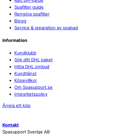
Rätt pH-värde
Spafilter guide
Rengöra spafilter
Blogg
Service & reparation av spabad
Information
Kundklubb
Sök ditt DHL paket
Hitta DHL ombud
Kundtjänst
Köpevillkor
Om Spasupport.se
Integritetspolicy
Ångra ett köp
Kontakt
Spasupport Sverige AB