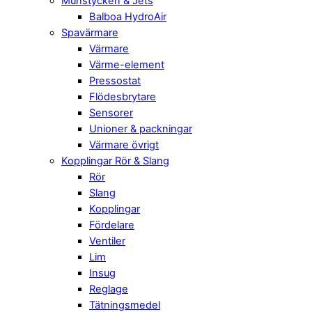
Munstycken & Jets
Balboa HydroAir
Spavärmare
Värmare
Värme-element
Pressostat
Flödesbrytare
Sensorer
Unioner & packningar
Värmare övrigt
Kopplingar Rör & Slang
Rör
Slang
Kopplingar
Fördelare
Ventiler
Lim
Insug
Reglage
Tätningsmedel