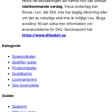
flesta fall beställningen att hämta hos valt ombud
nästkommande vardag
. Vissa undantag kan
finnas, t.ex. där DHL inte har daglig utkörning eller
om det av naturliga skäl inte är möjligt t.ex. långa
avstånd. Ni kan söka mer information om
leveranstiderna för DHL-Servicepoint här.
https://www.dhlpaket.se
Back
Kategorier
To
Spakemikalier
Top
Spafilter guide
Poolkemikalier
Spatillbehör
Lockhantering
Spa reservdelar
Guider
Spakemi