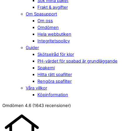
Sök mina paket
Frakt & avgifter
Om Spasupport
Om oss
Omdömen
Hela webbutiken
Integritetspolicy
Guider
Skötselråd för klor
PH-värdet för spabad är grundläggande
Spakemi
Hitta rätt spafilter
Rengöra spafilter
Våra villkor
Köpinformation
Close
Menu
Omdömen 4.6
(1643 recensioner)
Menu