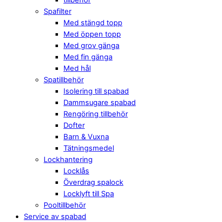
Spafilter
Med stängd topp
Med öppen topp
Med grov gänga
Med fin gänga
Med hål
Spatillbehör
Isolering till spabad
Dammsugare spabad
Rengöring tillbehör
Dofter
Barn & Vuxna
Tätningsmedel
Lockhantering
Locklås
Överdrag spalock
Locklyft till Spa
Pooltillbehör
Service av spabad