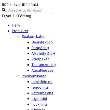
Close
599 kr kvar till fri frakt
Cart
Privat
Företag
Hem
Produkter
Spakemikalier
Desinfektion
Rengöring
Alkalinity & pH
Startpaket
Testutrustning
AquaFinesse
Poolkemikalier
desinfektion
rengöring
vattenbalans
algmedel
flockning
tillbehör