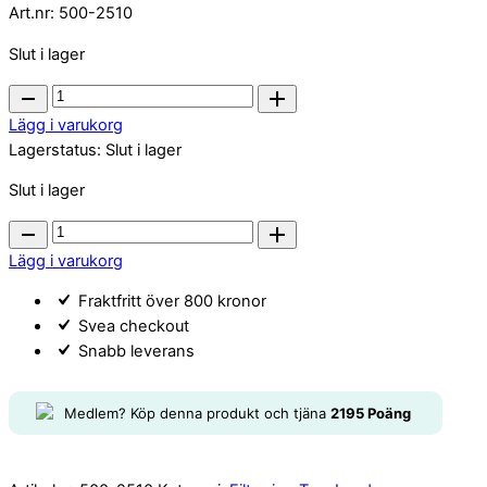
Art.nr:
500-2510
Slut i lager
Filterhållare
Bypass
Lägg i varukorg
1
Lagerstatus:
Slut i lager
½"
Slut i lager
quantity
Filterhållare
Bypass
Lägg i varukorg
1
Fraktfritt över 800 kronor
½"
Svea checkout
quantity
Snabb leverans
Medlem? Köp denna produkt och tjäna
2195
Poäng