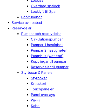
Locklås
Överdrag spalock
Locklyft till Spa
Pooltillbehör
Service av spabad
Reservdelar
Pumpar och reservdelar
Cirkulationspumpar
Pumpar 1 hastighet
Pumpar 2 hastigheter
Pumphus (wet end)
Kopplingar till pumpar
Reservdelar till pumpar
Styrboxar & Paneler
Styrboxar
Kretskort
Touchpaneler
Panel overlays
Wi-Fi
Kabel