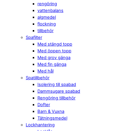
rengöring
vattenbalans
algmedel
flockning
tillbehör
Spafilter
Med stängd topp
Med öppen topp
Med grov gänga
Med fin gänga
Med hål
Spatillbehör
Isolering till spabad
Dammsugare spabad
Rengöring tillbehör
Dofter
Barn & Vuxna
Tätningsmedel
Lockhantering