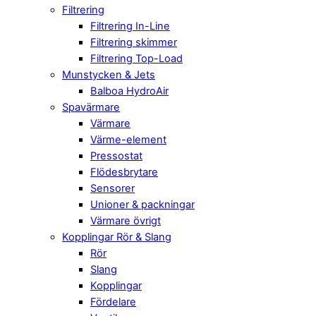
Filtrering
Filtrering In-Line
Filtrering skimmer
Filtrering Top-Load
Munstycken & Jets
Balboa HydroAir
Spavärmare
Värmare
Värme-element
Pressostat
Flödesbrytare
Sensorer
Unioner & packningar
Värmare övrigt
Kopplingar Rör & Slang
Rör
Slang
Kopplingar
Fördelare