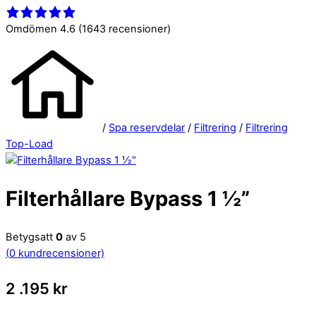
Close
Menu
Menu
Omdömen 4.6
(1643 recensioner)
/
Spa reservdelar
/
Filtrering
/
Filtrering
Top-Load
Filterhållare Bypass 1 ½”
Betygsatt
0
av 5
(
0
kundrecensioner)
2 .195
kr