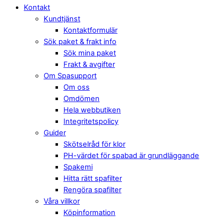
Kontakt
Kundtjänst
Kontaktformulär
Sök paket & frakt info
Sök mina paket
Frakt & avgifter
Om Spasupport
Om oss
Omdömen
Hela webbutiken
Integritetspolicy
Guider
Skötselråd för klor
PH-värdet för spabad är grundläggande
Spakemi
Hitta rätt spafilter
Rengöra spafilter
Våra villkor
Köpinformation