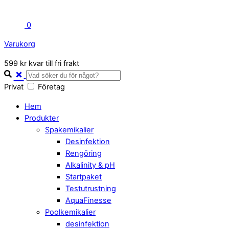
0
Varukorg
Close
599 kr kvar till fri frakt
Cart
Privat
Företag
Hem
Produkter
Spakemikalier
Desinfektion
Rengöring
Alkalinity & pH
Startpaket
Testutrustning
AquaFinesse
Poolkemikalier
desinfektion