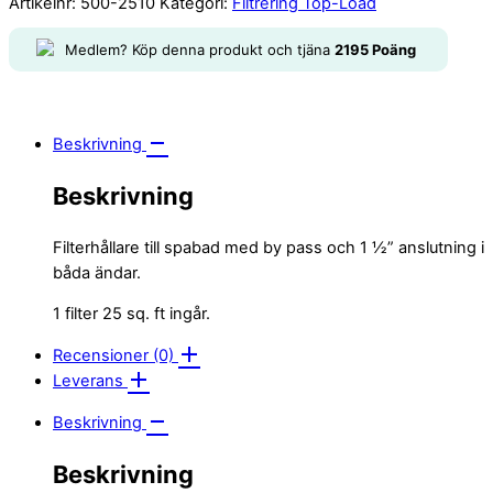
Artikelnr:
500-2510
Kategori:
Filtrering Top-Load
Medlem? Köp denna produkt och tjäna
2195
Poäng
Beskrivning
Beskrivning
Filterhållare till spabad med by pass och 1 ½” anslutning i
båda ändar.
1 filter 25 sq. ft ingår.
Recensioner (0)
Leverans
Beskrivning
Beskrivning