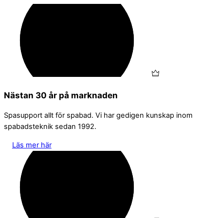
Skip
to
content
Nästan 30 år på marknaden
Spasupport allt för spabad. Vi har gedigen kunskap inom
spabadsteknik sedan 1992.
Läs mer här