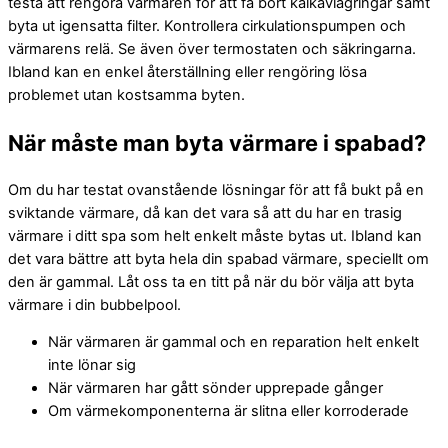
testa att rengöra värmaren för att få bort kalkavlagringar samt
byta ut igensatta filter. Kontrollera cirkulationspumpen och
värmarens relä. Se även över termostaten och säkringarna.
Ibland kan en enkel återställning eller rengöring lösa
problemet utan kostsamma byten.
När måste man byta värmare i spabad?
Om du har testat ovanstående lösningar för att få bukt på en
sviktande värmare, då kan det vara så att du har en trasig
värmare i ditt spa som helt enkelt måste bytas ut. Ibland kan
det vara bättre att byta hela din spabad värmare, speciellt om
den är gammal. Låt oss ta en titt på när du bör välja att byta
värmare i din bubbelpool.
När värmaren är gammal och en reparation helt enkelt
inte lönar sig
När värmaren har gått sönder upprepade gånger
Om värmekomponenterna är slitna eller korroderade