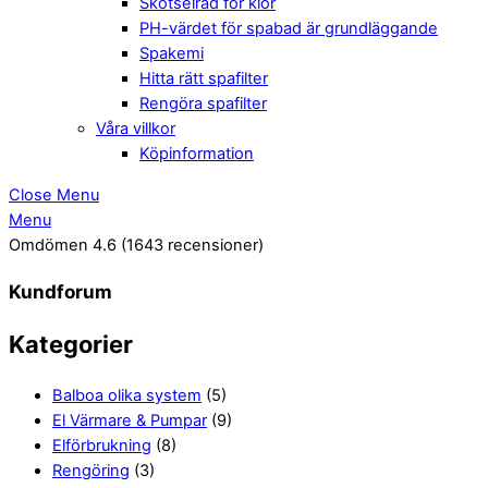
Skötselråd för klor
PH-värdet för spabad är grundläggande
Spakemi
Hitta rätt spafilter
Rengöra spafilter
Våra villkor
Köpinformation
Close Menu
Menu
Omdömen 4.6
(1643 recensioner)
Kundforum
Kategorier
Balboa olika system
(5)
El Värmare & Pumpar
(9)
Elförbrukning
(8)
Rengöring
(3)