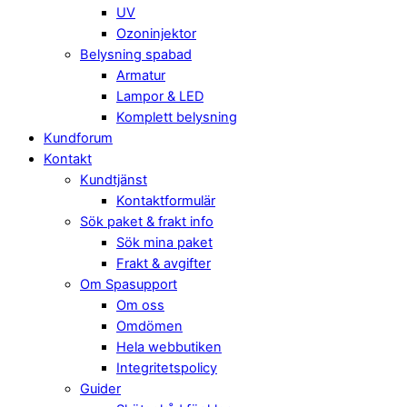
UV
Ozoninjektor
Belysning spabad
Armatur
Lampor & LED
Komplett belysning
Kundforum
Kontakt
Kundtjänst
Kontaktformulär
Sök paket & frakt info
Sök mina paket
Frakt & avgifter
Om Spasupport
Om oss
Omdömen
Hela webbutiken
Integritetspolicy
Guider