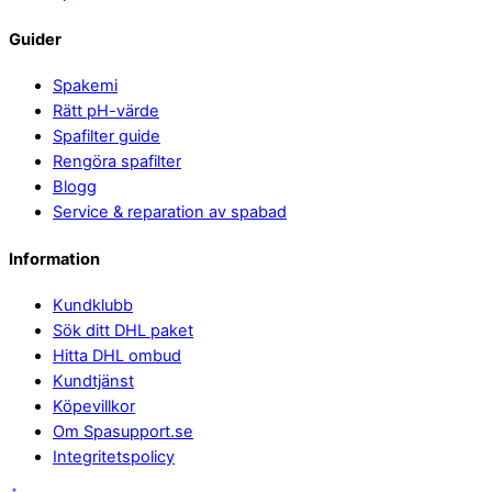
Guider
Spakemi
Rätt pH-värde
Spafilter guide
Rengöra spafilter
Blogg
Service & reparation av spabad
Information
Kundklubb
Sök ditt DHL paket
Hitta DHL ombud
Kundtjänst
Köpevillkor
Om Spasupport.se
Integritetspolicy