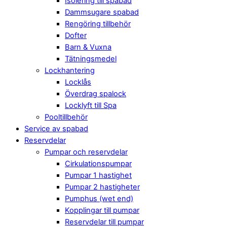
Isolering till spabad
Dammsugare spabad
Rengöring tillbehör
Dofter
Barn & Vuxna
Tätningsmedel
Lockhantering
Locklås
Överdrag spalock
Locklyft till Spa
Pooltillbehör
Service av spabad
Reservdelar
Pumpar och reservdelar
Cirkulationspumpar
Pumpar 1 hastighet
Pumpar 2 hastigheter
Pumphus (wet end)
Kopplingar till pumpar
Reservdelar till pumpar