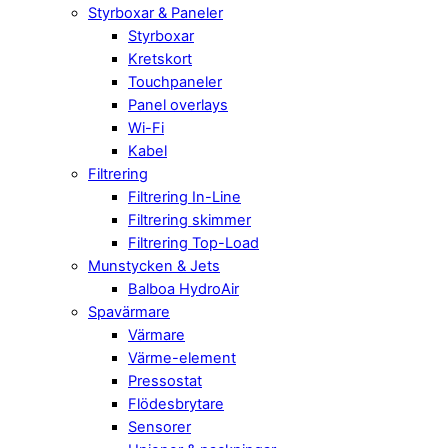
Styrboxar & Paneler
Styrboxar
Kretskort
Touchpaneler
Panel overlays
Wi-Fi
Kabel
Filtrering
Filtrering In-Line
Filtrering skimmer
Filtrering Top-Load
Munstycken & Jets
Balboa HydroAir
Spavärmare
Värmare
Värme-element
Pressostat
Flödesbrytare
Sensorer