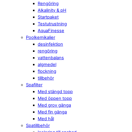
Rengöring
Alkalinity & pH
Startpaket
Testutrustning
AquaFinesse
Poolkemikalier
desinfektion
rengöring
vattenbalans
algmedel
flockning
tillbehör
Spafilter
Med stängd topp
Med öppen topp
Med grov gänga
Med fin gänga
Med hål
Spatillbehör