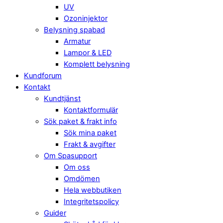
UV
Ozoninjektor
Belysning spabad
Armatur
Lampor & LED
Komplett belysning
Kundforum
Kontakt
Kundtjänst
Kontaktformulär
Sök paket & frakt info
Sök mina paket
Frakt & avgifter
Om Spasupport
Om oss
Omdömen
Hela webbutiken
Integritetspolicy
Guider