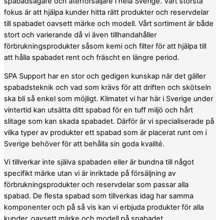
spabadsägare och återförsäljare i hela Sverige. Vårt största
fokus är att hjälpa kunder hitta rätt produkter och reservdelar
till spabadet oavsett märke och modell. Vårt sortiment är både
stort och varierande då vi även tillhandahåller
förbrukningsprodukter såsom kemi och filter för att hjälpa till
att hålla spabadet rent och fräscht en längre period.
SPA Support har en stor och gedigen kunskap när det gäller
spabadsteknik och vad som krävs för att driften och skötseln
ska bli så enkel som möjligt. Klimatet vi har här i Sverige under
vintertid kan utsätta ditt spabad för en tuff miljö och hårt
slitage som kan skada spabadet. Därför är vi specialiserade på
vilka typer av produkter ett spabad som är placerat runt om i
Sverige behöver för att behålla sin goda kvalité.
Vi tillverkar inte själva spabaden eller är bundna till något
specifikt märke utan vi är inriktade på försäljning av
förbrukningsprodukter och reservdelar som passar alla
spabad. De flesta spabad som tillverkas idag har samma
komponenter och på så vis kan vi erbjuda produkter för alla
kunder, oavsett märke och modell på spabadet.