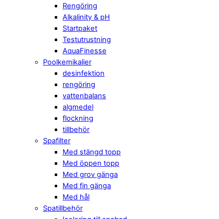
Rengöring
Alkalinity & pH
Startpaket
Testutrustning
AquaFinesse
Poolkemikalier
desinfektion
rengöring
vattenbalans
algmedel
flockning
tillbehör
Spafilter
Med stängd topp
Med öppen topp
Med grov gänga
Med fin gänga
Med hål
Spatillbehör