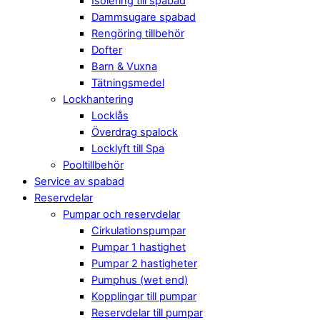
Isolering till spabad
Dammsugare spabad
Rengöring tillbehör
Dofter
Barn & Vuxna
Tätningsmedel
Lockhantering
Locklås
Överdrag spalock
Locklyft till Spa
Pooltillbehör
Service av spabad
Reservdelar
Pumpar och reservdelar
Cirkulationspumpar
Pumpar 1 hastighet
Pumpar 2 hastigheter
Pumphus (wet end)
Kopplingar till pumpar
Reservdelar till pumpar