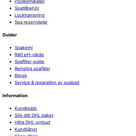
Poolkemikalier
Spatillbehör
Lockhantering
Spa reservdelar
Guider
Spakemi
Rätt pH-värde
Spafilter guide
Rengöra spafilter
Blogg
Service & reparation av spabad
Information
Kundklubb
Sök ditt DHL paket
Hitta DHL ombud
Kundtjänst