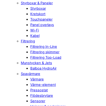
Styrboxar & Paneler
Styrboxar
Kretskort
Touchpaneler
Panel overlays
Wi-Fi
Kabel
Filtrering
Filtrering In-Line
Filtrering skimmer
Filtrering Top-Load
Munstycken & Jets
Balboa HydroAir
Spavärmare
Värmare
Värme-element
Pressostat
Flödesbrytare
Sensorer