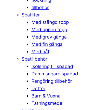
flockning
tillbehör
Spafilter
Med stängd topp
Med öppen topp
Med grov gänga
Med fin gänga
Med hål
Spatillbehör
Isolering till spabad
Dammsugare spabad
Rengöring tillbehör
Dofter
Barn & Vuxna
Tätningsmedel