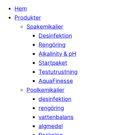
Hem
Produkter
Spakemikalier
Desinfektion
Rengöring
Alkalinity & pH
Startpaket
Testutrustning
AquaFinesse
Poolkemikalier
desinfektion
rengöring
vattenbalans
algmedel