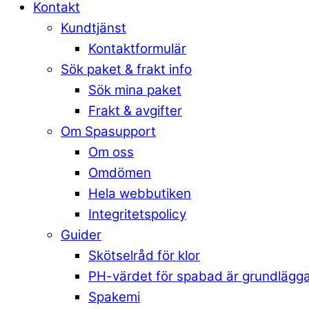
Kontakt
Kundtjänst
Kontaktformulär
Sök paket & frakt info
Sök mina paket
Frakt & avgifter
Om Spasupport
Om oss
Omdömen
Hela webbutiken
Integritetspolicy
Guider
Skötselråd för klor
PH-värdet för spabad är grundlägg
Spakemi