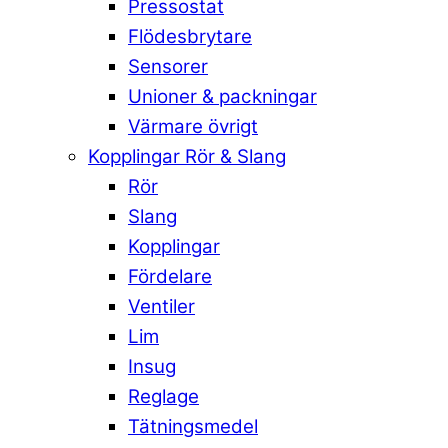
Pressostat
Flödesbrytare
Sensorer
Unioner & packningar
Värmare övrigt
Kopplingar Rör & Slang
Rör
Slang
Kopplingar
Fördelare
Ventiler
Lim
Insug
Reglage
Tätningsmedel