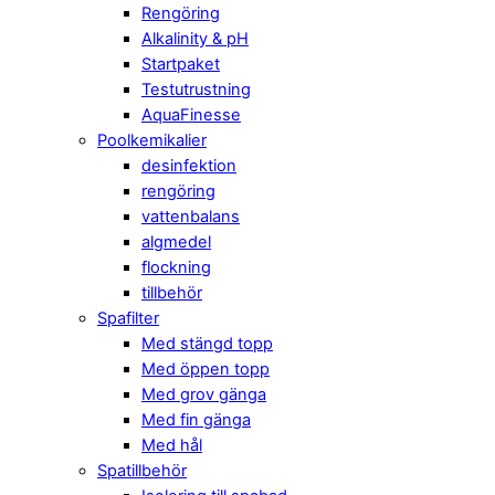
Rengöring
Alkalinity & pH
Startpaket
Testutrustning
AquaFinesse
Poolkemikalier
desinfektion
rengöring
vattenbalans
algmedel
flockning
tillbehör
Spafilter
Med stängd topp
Med öppen topp
Med grov gänga
Med fin gänga
Med hål
Spatillbehör