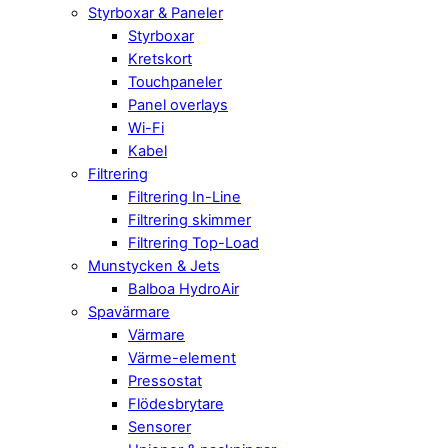
Styrboxar & Paneler
Styrboxar
Kretskort
Touchpaneler
Panel overlays
Wi-Fi
Kabel
Filtrering
Filtrering In-Line
Filtrering skimmer
Filtrering Top-Load
Munstycken & Jets
Balboa HydroAir
Spavärmare
Värmare
Värme-element
Pressostat
Flödesbrytare
Sensorer