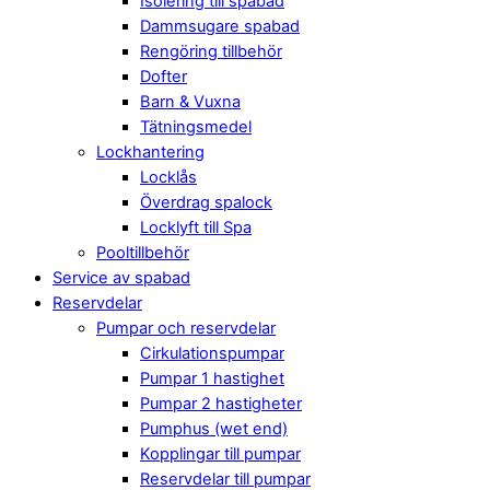
Isolering till spabad
Dammsugare spabad
Rengöring tillbehör
Dofter
Barn & Vuxna
Tätningsmedel
Lockhantering
Locklås
Överdrag spalock
Locklyft till Spa
Pooltillbehör
Service av spabad
Reservdelar
Pumpar och reservdelar
Cirkulationspumpar
Pumpar 1 hastighet
Pumpar 2 hastigheter
Pumphus (wet end)
Kopplingar till pumpar
Reservdelar till pumpar