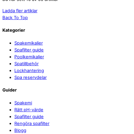
Ladda fler artiklar
Back To Top
Kategorier
Spakemikalier
Spafilter guide
Poolkemikalier
Spatillbehör
Lockhantering
Spa reservdelar
Guider
Spakemi
Rätt pH-värde
Spafilter guide
Rengöra spafilter
Blogg