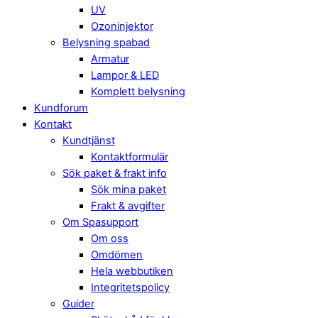
UV
Ozoninjektor
Belysning spabad
Armatur
Lampor & LED
Komplett belysning
Kundforum
Kontakt
Kundtjänst
Kontaktformulär
Sök paket & frakt info
Sök mina paket
Frakt & avgifter
Om Spasupport
Om oss
Omdömen
Hela webbutiken
Integritetspolicy
Guider