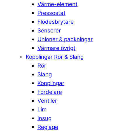
Värme-element
Pressostat
Flödesbrytare
Sensorer
Unioner & packningar
Värmare övrigt
Kopplingar Rör & Slang
Rör
Slang
Kopplingar
Fördelare
Ventiler
Lim
Insug
Reglage