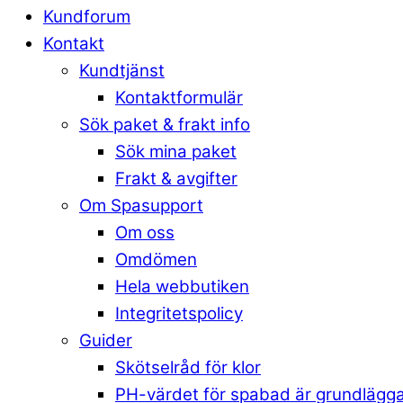
Kundforum
Kontakt
Kundtjänst
Kontaktformulär
Sök paket & frakt info
Sök mina paket
Frakt & avgifter
Om Spasupport
Om oss
Omdömen
Hela webbutiken
Integritetspolicy
Guider
Skötselråd för klor
PH-värdet för spabad är grundlägg