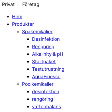
Privat
Företag
Hem
Produkter
Spakemikalier
Desinfektion
Rengöring
Alkalinity & pH
Startpaket
Testutrustning
AquaFinesse
Poolkemikalier
desinfektion
rengöring
vattenbalans