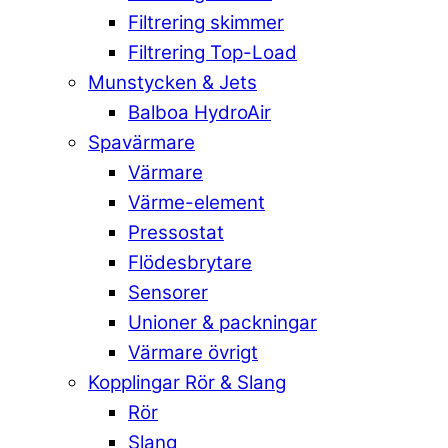
Filtrering skimmer
Filtrering Top-Load
Munstycken & Jets
Balboa HydroAir
Spavärmare
Värmare
Värme-element
Pressostat
Flödesbrytare
Sensorer
Unioner & packningar
Värmare övrigt
Kopplingar Rör & Slang
Rör
Slang