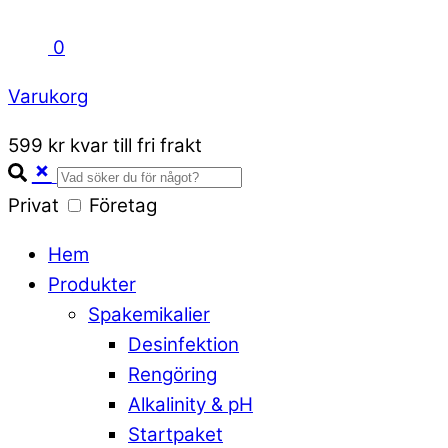
0
Varukorg
Close
599 kr kvar till fri frakt
Cart
Privat
Företag
Hem
Produkter
Spakemikalier
Desinfektion
Rengöring
Alkalinity & pH
Startpaket