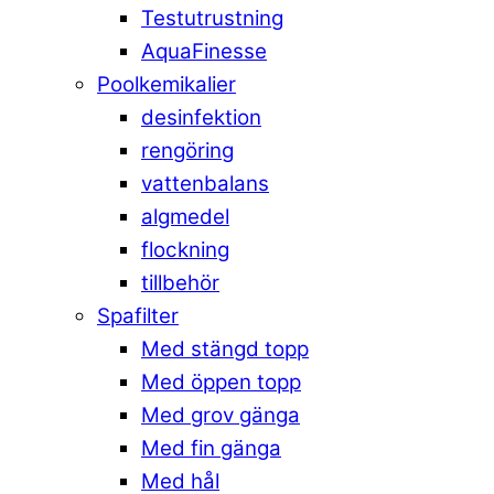
Testutrustning
AquaFinesse
Poolkemikalier
desinfektion
rengöring
vattenbalans
algmedel
flockning
tillbehör
Spafilter
Med stängd topp
Med öppen topp
Med grov gänga
Med fin gänga
Med hål