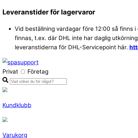
Skip
Leveranstider för lagervaror
to
Vid beställning vardagar före 12:00 så finns i
content
finnas, t.ex. där DHL inte har daglig utkörning
leveranstiderna för DHL-Servicepoint här.
ht
Privat
Företag
Kundklubb
Varukorg