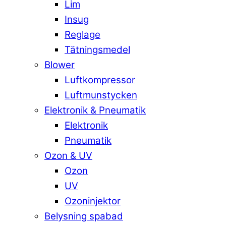
Lim
Insug
Reglage
Tätningsmedel
Blower
Luftkompressor
Luftmunstycken
Elektronik & Pneumatik
Elektronik
Pneumatik
Ozon & UV
Ozon
UV
Ozoninjektor
Belysning spabad