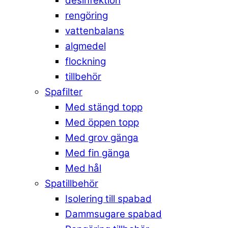
desinfektion
rengöring
vattenbalans
algmedel
flockning
tillbehör
Spafilter
Med stängd topp
Med öppen topp
Med grov gänga
Med fin gänga
Med hål
Spatillbehör
Isolering till spabad
Dammsugare spabad