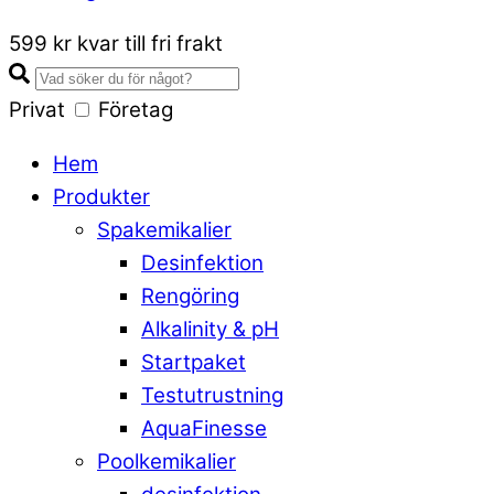
Close
599 kr kvar till fri frakt
Cart
Privat
Företag
Hem
Produkter
Spakemikalier
Desinfektion
Rengöring
Alkalinity & pH
Startpaket
Testutrustning
AquaFinesse
Poolkemikalier