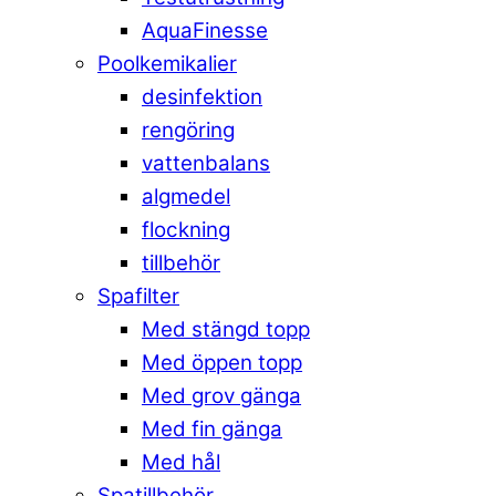
AquaFinesse
Poolkemikalier
desinfektion
rengöring
vattenbalans
algmedel
flockning
tillbehör
Spafilter
Med stängd topp
Med öppen topp
Med grov gänga
Med fin gänga
Med hål
Spatillbehör