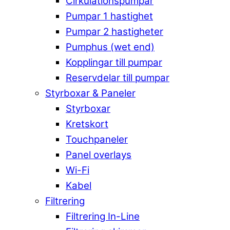
Cirkulationspumpar
Pumpar 1 hastighet
Pumpar 2 hastigheter
Pumphus (wet end)
Kopplingar till pumpar
Reservdelar till pumpar
Styrboxar & Paneler
Styrboxar
Kretskort
Touchpaneler
Panel overlays
Wi-Fi
Kabel
Filtrering
Filtrering In-Line