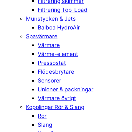
Filtrering skimmer
Filtrering Top-Load
Munstycken & Jets
Balboa HydroAir
Spavärmare
Värmare
Värme-element
Pressostat
Flödesbrytare
Sensorer
Unioner & packningar
Värmare övrigt
Kopplingar Rör & Slang
Rör
Slang