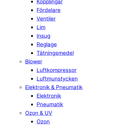
Kopplingar
Fördelare
Ventiler
Lim
Insug
Reglage
Tätningsmedel
Blower
Luftkompressor
Luftmunstycken
Elektronik & Pneumatik
Elektronik
Pneumatik
Ozon & UV
Ozon