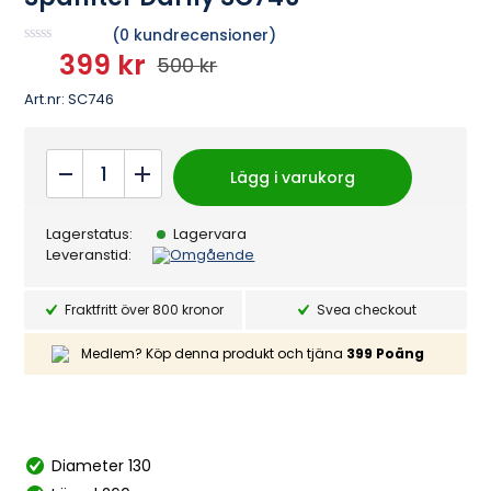
(
0
kundrecensioner)
399
kr
B
500
kr
e
Det
Det
t
Art.nr:
SC746
y
ursprungliga
nuvarande
g
s
a
priset
priset
Spafilter
t
Lägg i varukorg
t
Darlly
var:
är:
0
a
SC746
v
500 kr.
399 kr.
Lagerstatus:
Lagervara
5
quantity
Leveranstid:
Omgående
Fraktfritt över 800 kronor
Svea checkout
Medlem? Köp denna produkt och tjäna
399
Poäng
Diameter 130