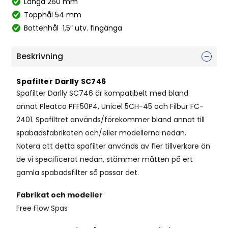
Längd 260 mm
Topphål 54 mm
Bottenhål 1,5″ utv. fingänga
Beskrivning
Spafilter Darlly SC746
Spafilter Darlly SC746 är kompatibelt med bland
annat Pleatco PFF50P4, Unicel 5CH-45 och Filbur FC-
2401. Spafiltret används/förekommer bland annat till
spabadsfabrikaten och/eller modellerna nedan.
Notera att detta spafilter används av fler tillverkare än
de vi specificerat nedan, stämmer måtten på ert
gamla spabadsfilter så passar det.
Fabrikat och modeller
Free Flow Spas