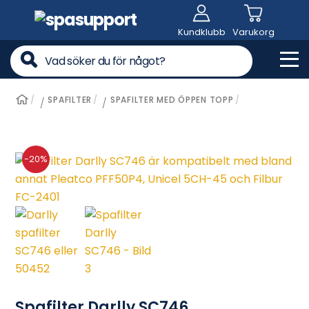
Skip
to
Kundklubb
Varukorg
content
Me
SPAFILTER
SPAFILTER MED ÖPPEN TOPP
/
/
-20%
Spafilter Darlly SC746