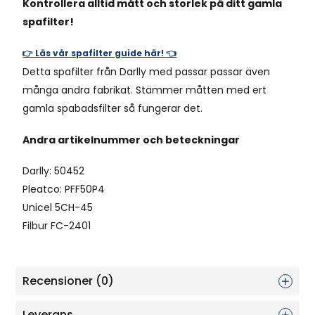
Kontrollera alltid mått och storlek på ditt gamla
spafilter!
👉 Läs vår spafilter guide här! 👈
Detta spafilter från Darlly med passar passar även
många andra fabrikat. Stämmer måtten med ert
gamla spabadsfilter så fungerar det.
Andra artikelnummer och beteckningar
Darlly: 50452
Pleatco: PFF50P4
Unicel 5CH-45
Filbur FC-2401
Recensioner (0)
Leverans