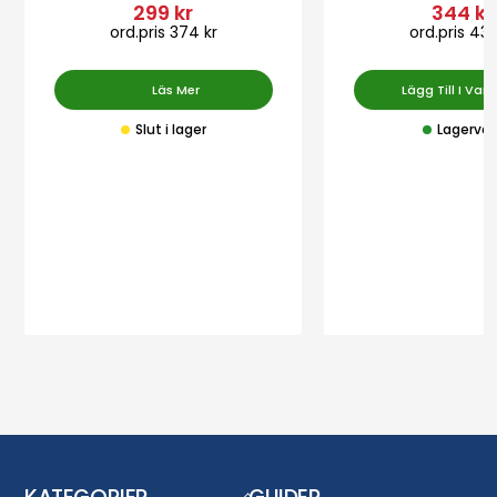
Betygsatt
Betygsatt
299 kr
344 kr
4.95
5.00
av 5
av 5
ord.pris 374 kr
ord.pris 430
Läs Mer
Lägg Till I Var
Slut i lager
Lagervar
Back