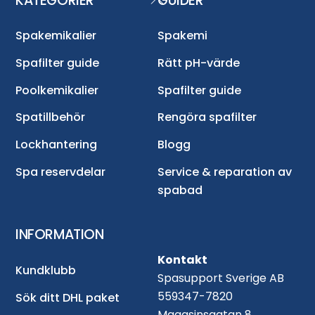
KATEGORIER
GUIDER
To
Top
Spakemikalier
Spakemi
Spafilter guide
Rätt pH-värde
Poolkemikalier
Spafilter guide
Spatillbehör
Rengöra spafilter
Lockhantering
Blogg
Spa reservdelar
Service & reparation av
spabad
INFORMATION
Kontakt
Kundklubb
Spasupport Sverige AB
559347-7820
Sök ditt DHL paket
Magasinsgatan 8