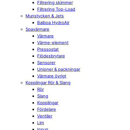
Filtrering skimmer
Filtrering Top-Load
Munstycken & Jets
Balboa HydroAir
Spavärmare
Värmare
Värme-element
Pressostat
Flödesbrytare
Sensorer
Unioner & packningar
Värmare övrigt
Kopplingar Rör & Slang
Rör
Slang
Kopplingar
Fördelare
Ventiler
Lim
Insug