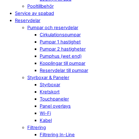
Pooltillbehör
Service av spabad
Reservdelar
Pumpar och reservdelar
Cirkulationspumpar
Pumpar 1 hastighet
Pumpar 2 hastigheter
Pumphus (wet end)
Kopplingar till pumpar
Reservdelar till pumpar
Styrboxar & Paneler
Styrboxar
Kretskort
Touchpaneler
Panel overlays
Wi-Fi
Kabel
Filtrering
Filtrering In-Line