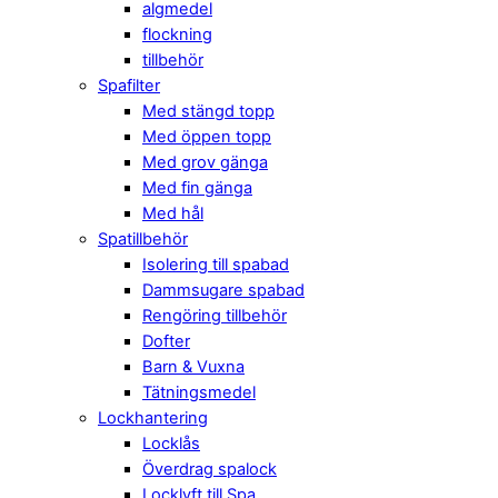
algmedel
flockning
tillbehör
Spafilter
Med stängd topp
Med öppen topp
Med grov gänga
Med fin gänga
Med hål
Spatillbehör
Isolering till spabad
Dammsugare spabad
Rengöring tillbehör
Dofter
Barn & Vuxna
Tätningsmedel
Lockhantering
Locklås
Överdrag spalock
Locklyft till Spa