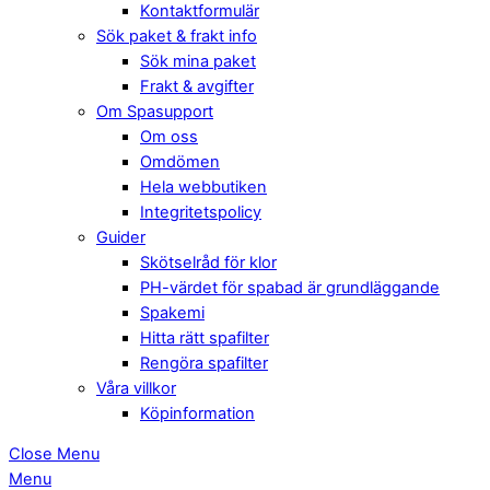
Kontaktformulär
Sök paket & frakt info
Sök mina paket
Frakt & avgifter
Om Spasupport
Om oss
Omdömen
Hela webbutiken
Integritetspolicy
Guider
Skötselråd för klor
PH-värdet för spabad är grundläggande
Spakemi
Hitta rätt spafilter
Rengöra spafilter
Våra villkor
Köpinformation
Close Menu
Menu