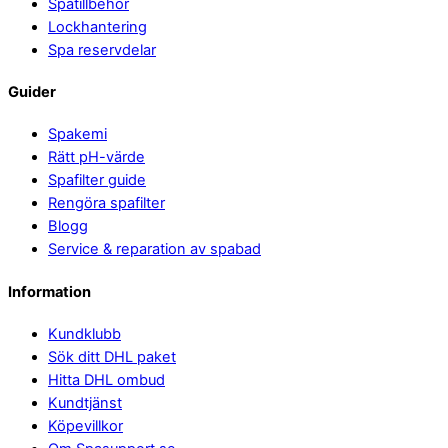
Spatillbehör
Lockhantering
Spa reservdelar
Guider
Spakemi
Rätt pH-värde
Spafilter guide
Rengöra spafilter
Blogg
Service & reparation av spabad
Information
Kundklubb
Sök ditt DHL paket
Hitta DHL ombud
Kundtjänst
Köpevillkor