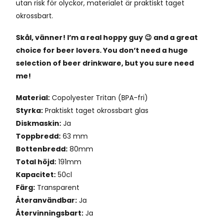
utan risk för olyckor, materialet är praktiskt taget
okrossbart.
Skål, vänner! I’m a real hoppy guy 😉 and a great
choice for beer lovers. You don’t need a huge
selection of beer drinkware, but you sure need
me!
Material:
Copolyester Tritan (BPA-fri)
Styrka:
Praktiskt taget okrossbart glas
Diskmaskin:
Ja
Toppbredd:
63 mm
Bottenbredd:
80mm
Total höjd:
191mm
Kapacitet:
50cl
Färg:
Transparent
Återanvändbar:
Ja
Återvinningsbart:
Ja