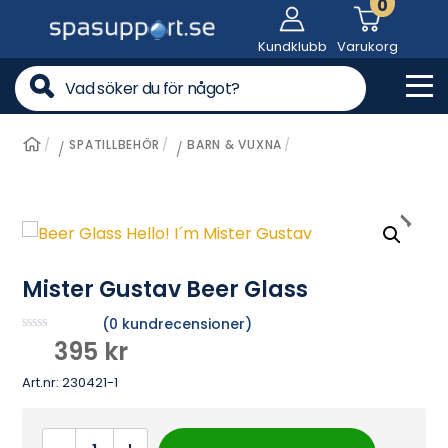
0
Skip
to
Kundklubb
Varukorg
content
Me
SPATILLBEHÖR
BARN & VUXNA
/
/
Mister Gustav Beer Glass
(
0
kundrecensioner)
B
395
kr
e
t
Art.nr:
230421-1
y
g
s
a
Mister
t