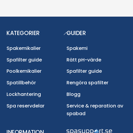
KATEGORIER
GUIDER
Back
To
Top
Spakemikalier
Spakemi
Spafilter guide
Rätt pH-värde
Poolkemikalier
Spafilter guide
Spatillbehör
Rengöra spafilter
Lockhantering
Blogg
Spa reservdelar
Service & reparation av
spabad
INFORMATION