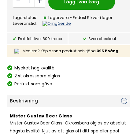
Lägg i varukorg
t
Gustav
0
a
Beer
v
Lagerstatus:
Lagervara
- Endast 5 kvar i lager
5
Glass
Leveranstid:
Omgående
quantity
Fraktfritt över 800 kronor
Svea checkout
Medlem? Köp denna produkt och tjäna
395
Poäng
Mycket hög kvalité
2 st okrossbara ölglas
Perfekt som gåva
Beskrivning
Mister Gustav Beer Glass
Mister Gustav Beer Glass! Okrossbara ölglas av absolut
högsta kvalité. Njut av ett glas öl i ditt spa eller pool