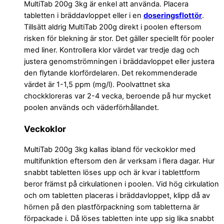
MultiTab 200g 3kg är enkel att använda. Placera
tabletten i bräddavloppet eller i en
doseringsflottör
.
Tillsätt aldrig MultiTab 200g direkt i poolen eftersom
risken för blekning är stor. Det gäller speciellt för pooler
med liner. Kontrollera klor värdet var tredje dag och
justera genomströmningen i bräddavloppet eller justera
den flytande klorfördelaren. Det rekommenderade
värdet är 1-1,5 ppm (mg/l). Poolvattnet ska
chockkloreras var 2-4 vecka, beroende på hur mycket
poolen används och väderförhållandet.
Veckoklor
MultiTab 200g 3kg kallas ibland för veckoklor med
multifunktion eftersom den är verksam i flera dagar. Hur
snabbt tabletten löses upp och är kvar i tablettform
beror främst på cirkulationen i poolen. Vid hög cirkulation
och om tabletten placeras i bräddavloppet, klipp då av
hörnen på den plastförpackning som tabletterna är
förpackade i. Då löses tabletten inte upp sig lika snabbt