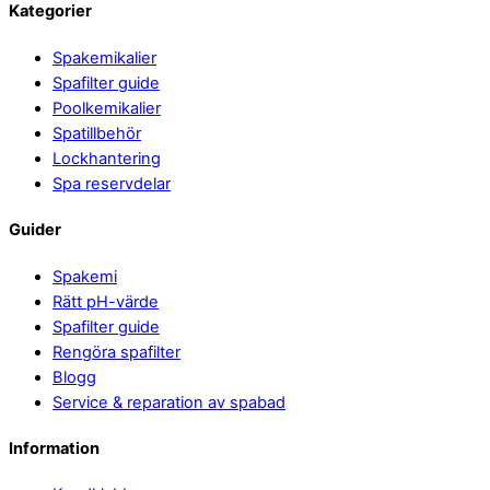
Back
Kategorier
To
Spakemikalier
Top
Spafilter guide
Poolkemikalier
Spatillbehör
Lockhantering
Spa reservdelar
Guider
Spakemi
Rätt pH-värde
Spafilter guide
Rengöra spafilter
Blogg
Service & reparation av spabad
Information