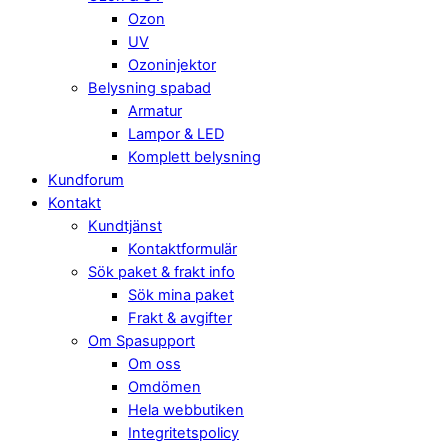
Ozon
UV
Ozoninjektor
Belysning spabad
Armatur
Lampor & LED
Komplett belysning
Kundforum
Kontakt
Kundtjänst
Kontaktformulär
Sök paket & frakt info
Sök mina paket
Frakt & avgifter
Om Spasupport
Om oss
Omdömen
Hela webbutiken
Integritetspolicy