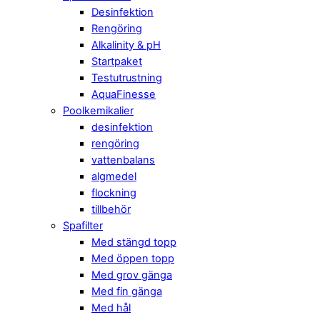
Desinfektion
Rengöring
Alkalinity & pH
Startpaket
Testutrustning
AquaFinesse
Poolkemikalier
desinfektion
rengöring
vattenbalans
algmedel
flockning
tillbehör
Spafilter
Med stängd topp
Med öppen topp
Med grov gänga
Med fin gänga
Med hål