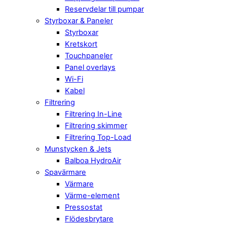
Reservdelar till pumpar
Styrboxar & Paneler
Styrboxar
Kretskort
Touchpaneler
Panel overlays
Wi-Fi
Kabel
Filtrering
Filtrering In-Line
Filtrering skimmer
Filtrering Top-Load
Munstycken & Jets
Balboa HydroAir
Spavärmare
Värmare
Värme-element
Pressostat
Flödesbrytare