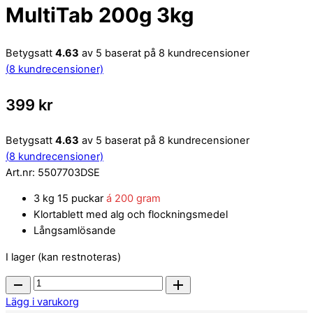
MultiTab 200g 3kg
Betygsatt
4.63
av 5 baserat på
8
kundrecensioner
(
8
kundrecensioner)
399
kr
Betygsatt
4.63
av 5 baserat på
8
kundrecensioner
(
8
kundrecensioner)
Art.nr:
5507703DSE
3 kg 15 puckar
á 200 gram
Klortablett med alg och flockningsmedel
Långsamlösande
I lager (kan restnoteras)
MultiTab
200g
Lägg i varukorg