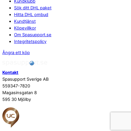
Kundklubb
Sök ditt DHL paket
Hitta DHL ombud
Kundtjänst
Köpevillkor
Om Spasupport.se
Integritetspolicy
Ångra ett köp
Kontakt
Spasupport Sverige AB
559347-7820
Magasinsgatan 8
595 30 Mjölby