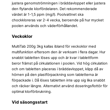
justera genomströmningen i bräddavloppet eller justera
den flytande klorfördelaren. Det rekommenderade
värdet är 1-1,5 ppm (mg/l). Poolvattnet ska
chockkloreras var 2-4 vecka, beroende på hur mycket
poolen används och väderförhållandet.
Veckoklor
MultiTab 200g 3kg kallas ibland för veckoklor med
multifunktion eftersom den är verksam i flera dagar. Hur
snabbt tabletten löses upp och är kvar i tablettform
beror främst på cirkulationen i poolen. Vid hög cirkulation
och om tabletten placeras i bräddavloppet, klipp då av
hörnen på den plastförpackning som tabletterna är
förpackade i. Då löses tabletten inte upp sig lika snabbt
och räcker längre. Alternativt använd doseringsflottör för
optimal klorförbrukning.
Vid säsongsstart