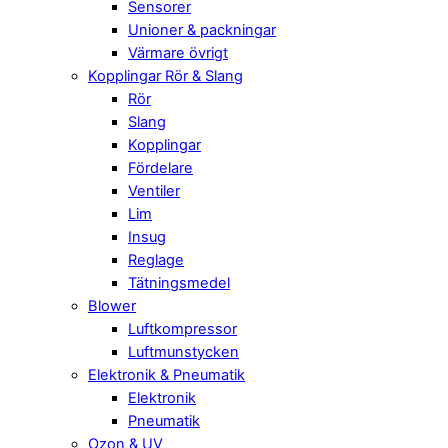
Sensorer
Unioner & packningar
Värmare övrigt
Kopplingar Rör & Slang
Rör
Slang
Kopplingar
Fördelare
Ventiler
Lim
Insug
Reglage
Tätningsmedel
Blower
Luftkompressor
Luftmunstycken
Elektronik & Pneumatik
Elektronik
Pneumatik
Ozon & UV