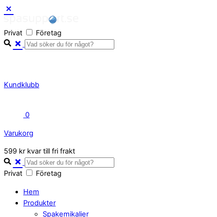
Skip
to
Privat
Företag
content
Kundklubb
0
Varukorg
Close
599 kr kvar till fri frakt
Cart
Privat
Företag
Hem
Produkter
Spakemikalier