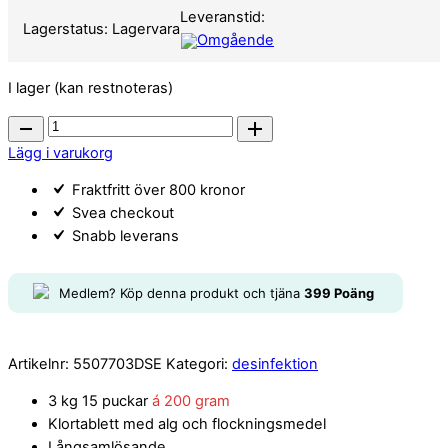
3kg
Leveranstid:
quantity
Lagerstatus:
Lagervara
Omgående
I lager (kan restnoteras)
MultiTab
200g
Lägg i varukorg
3kg
Fraktfritt över 800 kronor
quantity
Svea checkout
Snabb leverans
Medlem? Köp denna produkt och tjäna
399
Poäng
Artikelnr:
5507703DSE
Kategori:
desinfektion
3 kg 15 puckar
á 200 gram
Klortablett med alg och flockningsmedel
Långsamlösande