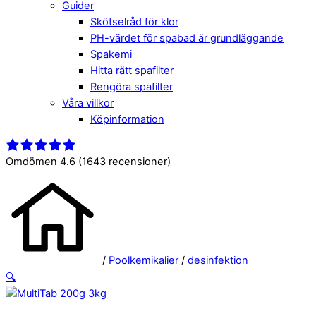
Guider
Skötselråd för klor
PH-värdet för spabad är grundläggande
Spakemi
Hitta rätt spafilter
Rengöra spafilter
Våra villkor
Köpinformation
Close
Menu
Menu
Omdömen 4.6
(1643 recensioner)
/
Poolkemikalier
/
desinfektion
🔍