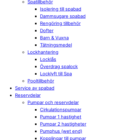
Spatillbehör
Isolering till spabad
Dammsugare spabad
Rengöring tillbehör
Dofter
Barn & Vuxna
Tätningsmedel
Lockhantering
Locklås
Överdrag spalock
Locklyft till Spa
Pooltillbehör
Service av spabad
Reservdelar
Pumpar och reservdelar
Cirkulationspumpar
Pumpar 1 hastighet
Pumpar 2 hastigheter
Pumphus (wet end)
Kopplingar till pumpar