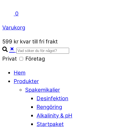
0
Varukorg
Close
599 kr kvar till fri frakt
Cart
Privat
Företag
Hem
Produkter
Spakemikalier
Desinfektion
Rengöring
Alkalinity & pH
Startpaket