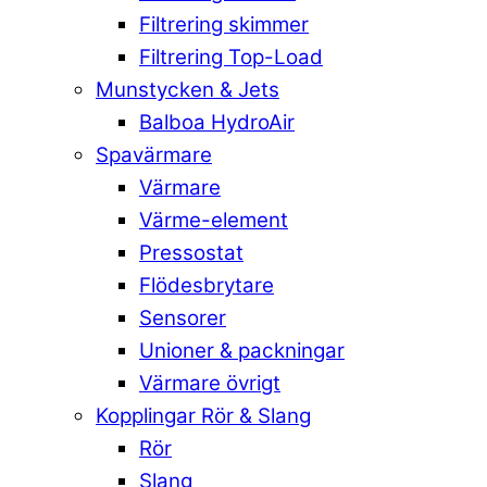
Filtrering skimmer
Filtrering Top-Load
Munstycken & Jets
Balboa HydroAir
Spavärmare
Värmare
Värme-element
Pressostat
Flödesbrytare
Sensorer
Unioner & packningar
Värmare övrigt
Kopplingar Rör & Slang
Rör
Slang