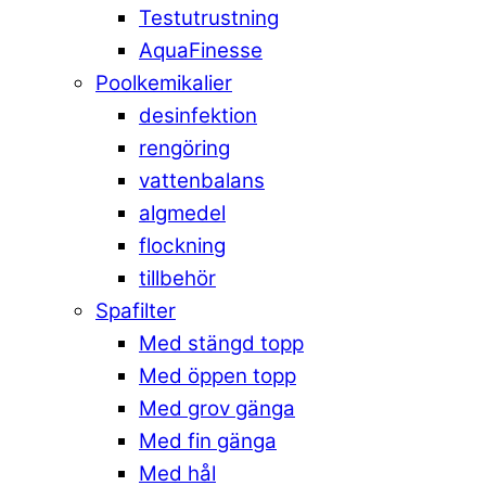
Testutrustning
AquaFinesse
Poolkemikalier
desinfektion
rengöring
vattenbalans
algmedel
flockning
tillbehör
Spafilter
Med stängd topp
Med öppen topp
Med grov gänga
Med fin gänga
Med hål