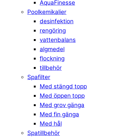
AquaFinesse
Poolkemikalier
desinfektion
rengöring
vattenbalans
algmedel
flockning
tillbehör
Spafilter
Med stängd topp
Med öppen topp
Med grov gänga
Med fin gänga
Med hål
Spatillbehör