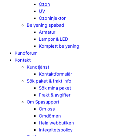
Ozon
UV
Ozoninjektor
Belysning spabad
Armatur
Lampor & LED
Komplett belysning
Kundforum
Kontakt
Kundtjänst
Kontaktformulär
Sök paket & frakt info
Sök mina paket
Frakt & avgifter
Om Spasupport
Om oss
Omdömen
Hela webbutiken
Integritetspolicy