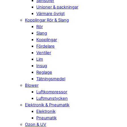
Sensorer
Unioner & packningar
Värmare övrigt
Kopplingar Rör & Slang
Rör
Slang
Kopplingar
Fördelare
Ventiler
Lim
Insug
Reglage
Tätningsmedel
Blower
Luftkompressor
Luftmunstycken
Elektronik & Pneumatik
Elektronik
Pneumatik
Ozon & UV