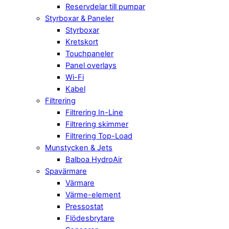
Reservdelar till pumpar
Styrboxar & Paneler
Styrboxar
Kretskort
Touchpaneler
Panel overlays
Wi-Fi
Kabel
Filtrering
Filtrering In-Line
Filtrering skimmer
Filtrering Top-Load
Munstycken & Jets
Balboa HydroAir
Spavärmare
Värmare
Värme-element
Pressostat
Flödesbrytare