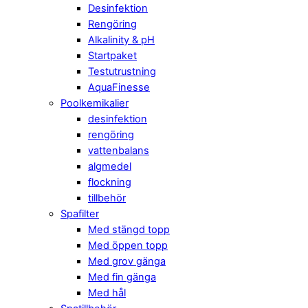
Desinfektion
Rengöring
Alkalinity & pH
Startpaket
Testutrustning
AquaFinesse
Poolkemikalier
desinfektion
rengöring
vattenbalans
algmedel
flockning
tillbehör
Spafilter
Med stängd topp
Med öppen topp
Med grov gänga
Med fin gänga
Med hål