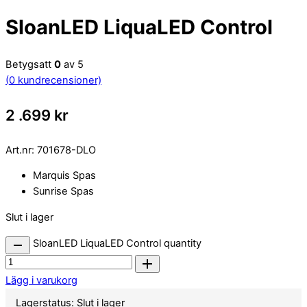
SloanLED LiquaLED Control
Betygsatt
0
av 5
(
0
kundrecensioner)
2 .699
kr
Art.nr:
701678-DLO
Marquis Spas
Sunrise Spas
Slut i lager
SloanLED LiquaLED Control quantity
Lägg i varukorg
Lagerstatus:
Slut i lager