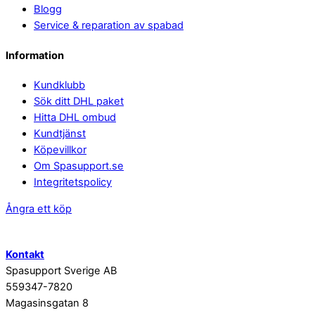
Blogg
Service & reparation av spabad
Information
Kundklubb
Sök ditt DHL paket
Hitta DHL ombud
Kundtjänst
Köpevillkor
Om Spasupport.se
Integritetspolicy
Ångra ett köp
Kontakt
Spasupport Sverige AB
559347-7820
Magasinsgatan 8