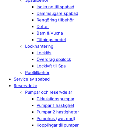
Spatillbehör
Isolering till spabad
Dammsugare spabad
Rengöring tillbehör
Dofter
Barn & Vuxna
Tätningsmedel
Lockhantering
Locklås
Överdrag spalock
Locklyft till Spa
Pooltillbehör
Service av spabad
Reservdelar
Pumpar och reservdelar
Cirkulationspumpar
Pumpar 1 hastighet
Pumpar 2 hastigheter
Pumphus (wet end)
Kopplingar till pumpar