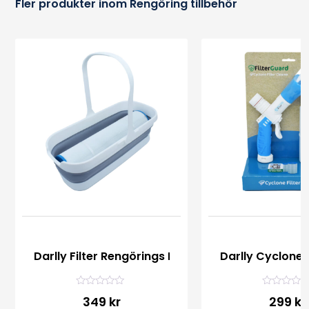
Fler produkter inom Rengöring tillbehör
Darlly Filter Rengörings Hink
Darlly Cyclone F
Betygsatt
Betygsatt
349 kr
299 kr
0
0