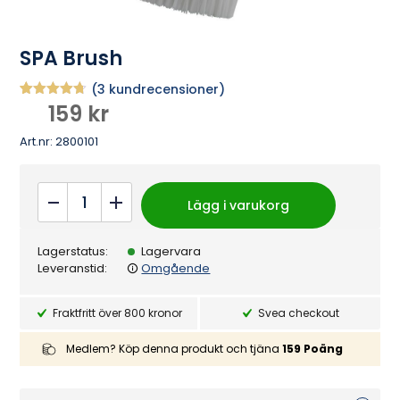
SPA Brush
(
3
kundrecensioner)
159
kr
Betygsatt
3
4.67
av 5
baserat på
Art.nr:
2800101
kundrecen
sioner
SPA
Lägg i varukorg
Brush
quantity
Lagerstatus:
Lagervara
Leveranstid:
Omgående
Fraktfritt över 800 kronor
Svea checkout
Medlem? Köp denna produkt och tjäna
159
Poäng