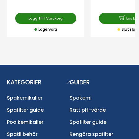
av 5
av 5
Lägg Till I Varukorg
Läs Me
Lagervara
Slut i lag
KATEGORIER
GUIDER
Back
To
Top
Spakemikalier
Spakemi
Spafilter guide
Rätt pH-värde
Poolkemikalier
Spafilter guide
Spatillbehör
Rengöra spafilter