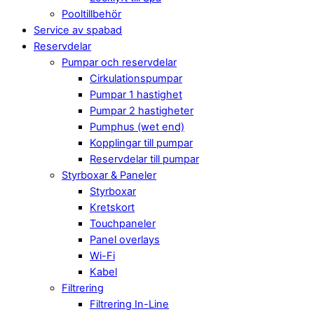
Pooltillbehör
Service av spabad
Reservdelar
Pumpar och reservdelar
Cirkulationspumpar
Pumpar 1 hastighet
Pumpar 2 hastigheter
Pumphus (wet end)
Kopplingar till pumpar
Reservdelar till pumpar
Styrboxar & Paneler
Styrboxar
Kretskort
Touchpaneler
Panel overlays
Wi-Fi
Kabel
Filtrering
Filtrering In-Line