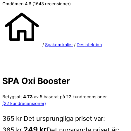
Omdömen 4.6
(1643 recensioner)
/
Spakemikalier
/
Desinfektion
SPA Oxi Booster
Betygsatt
4.73
av 5 baserat på
22
kundrecensioner
(
22
kundrecensioner)
365
kr
Det ursprungliga priset var:
249
kr
365 kr.
Det nuvarande priset är: