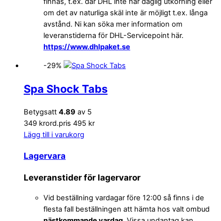
finnas, t.ex. där DHL inte har daglig utkörning eller
om det av naturliga skäl inte är möjligt t.ex. långa
avstånd. Ni kan söka mer information om
leveranstiderna för DHL-Servicepoint här.
https://www.dhlpaket.se
-29%
Spa Shock Tabs
Betygsatt
4.89
av 5
349 kr
ord.pris 495 kr
Lägg till i varukorg
Lagervara
Leveranstider för lagervaror
Vid beställning vardagar före 12:00 så finns i de
flesta fall beställningen att hämta hos valt ombud
nästkommande vardag
. Vissa undantag kan