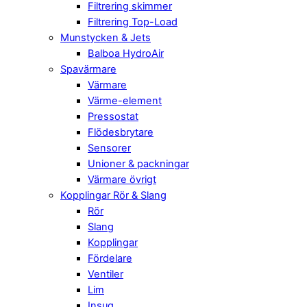
Filtrering skimmer
Filtrering Top-Load
Munstycken & Jets
Balboa HydroAir
Spavärmare
Värmare
Värme-element
Pressostat
Flödesbrytare
Sensorer
Unioner & packningar
Värmare övrigt
Kopplingar Rör & Slang
Rör
Slang
Kopplingar
Fördelare
Ventiler
Lim
Insug