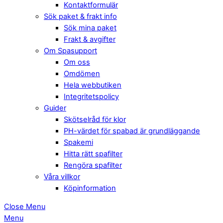
Kontaktformulär
Sök paket & frakt info
Sök mina paket
Frakt & avgifter
Om Spasupport
Om oss
Omdömen
Hela webbutiken
Integritetspolicy
Guider
Skötselråd för klor
PH-värdet för spabad är grundläggande
Spakemi
Hitta rätt spafilter
Rengöra spafilter
Våra villkor
Köpinformation
Close Menu
Menu