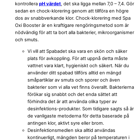
kontrollera
pH värdet
, det ska ligga mellan 7,0 – 7,4. Gör
sedan en chock-klorering genom att tillföra en högre
dos av snabbverkande klor. Chock-klorering med Spa
Oxi Booster är en kraftigare rengöringsmetod som är
nödvändig för att ta bort alla bakterier, mikroorganismer
och smuts.
Vi vill att Spabadet ska vara en skön och säker
plats för avkoppling. För att uppnå detta måste
vattnet vara klart, hygieniskt och säkert. När du
använder ditt spabad tillförs alltid en mängd
småpartiklar av smuts och sporer och även
bakterier som vi alla vet finns överallt. Bakterierna
förökar sig snabbt och det enda sättet att
förhindra det är att använda olika typer av
desinfektions-produkter. Som tidigare sagts så är
de vanligaste metoderna för detta baserade på
antingen klor, aktivt syre eller brom.
Desinfektionsmedlen ska alltid användas
kontinuerligt, mängden beror på temperaturen i