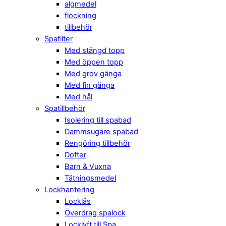
algmedel
flockning
tillbehör
Spafilter
Med stängd topp
Med öppen topp
Med grov gänga
Med fin gänga
Med hål
Spatillbehör
Isolering till spabad
Dammsugare spabad
Rengöring tillbehör
Dofter
Barn & Vuxna
Tätningsmedel
Lockhantering
Locklås
Överdrag spalock
Locklyft till Spa