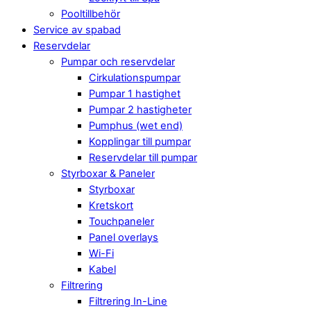
Pooltillbehör
Service av spabad
Reservdelar
Pumpar och reservdelar
Cirkulationspumpar
Pumpar 1 hastighet
Pumpar 2 hastigheter
Pumphus (wet end)
Kopplingar till pumpar
Reservdelar till pumpar
Styrboxar & Paneler
Styrboxar
Kretskort
Touchpaneler
Panel overlays
Wi-Fi
Kabel
Filtrering
Filtrering In-Line