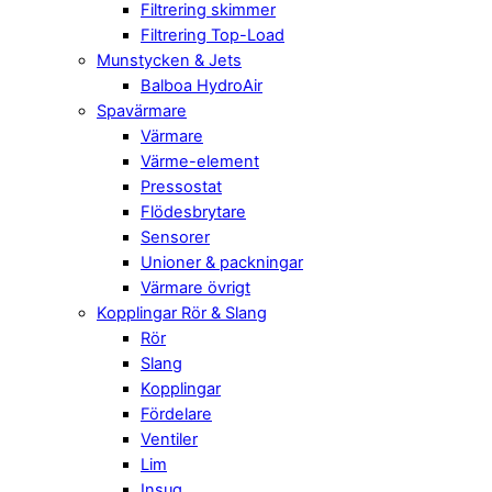
Filtrering skimmer
Filtrering Top-Load
Munstycken & Jets
Balboa HydroAir
Spavärmare
Värmare
Värme-element
Pressostat
Flödesbrytare
Sensorer
Unioner & packningar
Värmare övrigt
Kopplingar Rör & Slang
Rör
Slang
Kopplingar
Fördelare
Ventiler
Lim
Insug