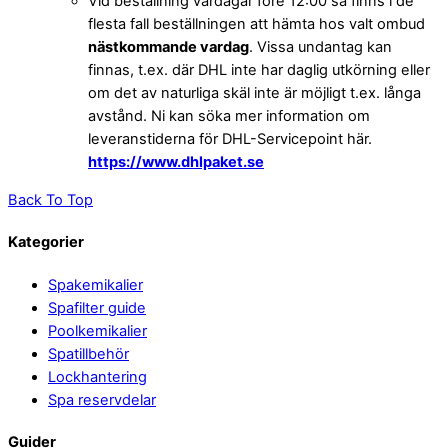
Vid beställning vardagar före 12:00 så finns i de
flesta fall beställningen att hämta hos valt ombud
nästkommande vardag
. Vissa undantag kan
finnas, t.ex. där DHL inte har daglig utkörning eller
om det av naturliga skäl inte är möjligt t.ex. långa
avstånd. Ni kan söka mer information om
leveranstiderna för DHL-Servicepoint här.
https://www.dhlpaket.se
Back To Top
Kategorier
Spakemikalier
Spafilter guide
Poolkemikalier
Spatillbehör
Lockhantering
Spa reservdelar
Guider