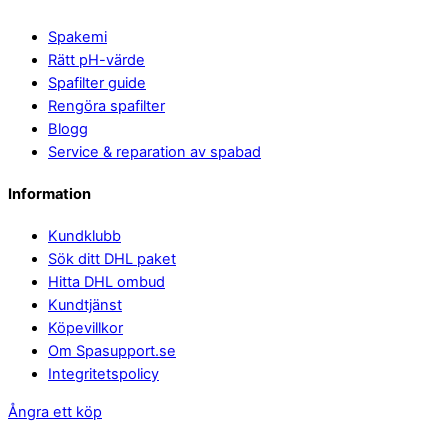
Spakemi
Rätt pH-värde
Spafilter guide
Rengöra spafilter
Blogg
Service & reparation av spabad
Information
Kundklubb
Sök ditt DHL paket
Hitta DHL ombud
Kundtjänst
Köpevillkor
Om Spasupport.se
Integritetspolicy
Ångra ett köp