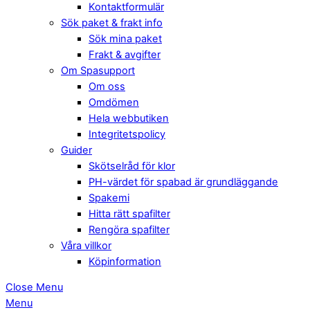
Kontaktformulär
Sök paket & frakt info
Sök mina paket
Frakt & avgifter
Om Spasupport
Om oss
Omdömen
Hela webbutiken
Integritetspolicy
Guider
Skötselråd för klor
PH-värdet för spabad är grundläggande
Spakemi
Hitta rätt spafilter
Rengöra spafilter
Våra villkor
Köpinformation
Close Menu
Menu