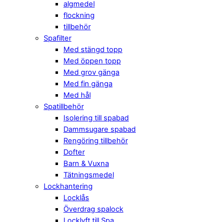
algmedel
flockning
tillbehör
Spafilter
Med stängd topp
Med öppen topp
Med grov gänga
Med fin gänga
Med hål
Spatillbehör
Isolering till spabad
Dammsugare spabad
Rengöring tillbehör
Dofter
Barn & Vuxna
Tätningsmedel
Lockhantering
Locklås
Överdrag spalock
Locklyft till Spa