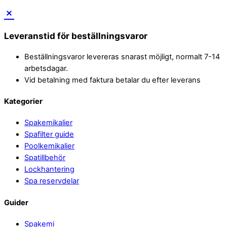
Leveranstid för beställningsvaror
Beställningsvaror levereras snarast möjligt, normalt 7-14
arbetsdagar.
Vid betalning med faktura betalar du efter leverans
Back
Kategorier
To
Spakemikalier
Top
Spafilter guide
Poolkemikalier
Spatillbehör
Lockhantering
Spa reservdelar
Guider
Spakemi