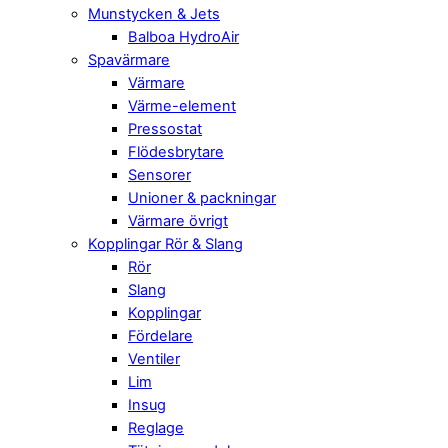
Munstycken & Jets
Balboa HydroAir
Spavärmare
Värmare
Värme-element
Pressostat
Flödesbrytare
Sensorer
Unioner & packningar
Värmare övrigt
Kopplingar Rör & Slang
Rör
Slang
Kopplingar
Fördelare
Ventiler
Lim
Insug
Reglage