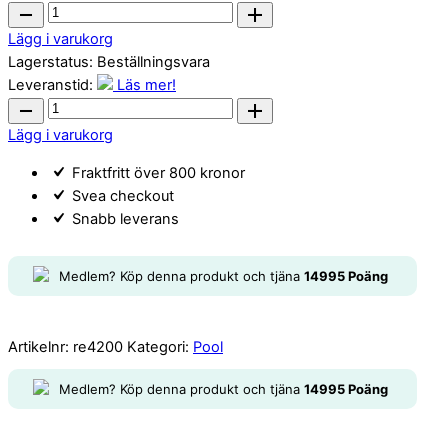
Zodiac
RE
Lägg i varukorg
4200
Lagerstatus:
Beställningsvara
quantity
Leveranstid:
Läs mer!
Zodiac
RE
Lägg i varukorg
4200
Fraktfritt över 800 kronor
quantity
Svea checkout
Snabb leverans
Medlem? Köp denna produkt och tjäna
14995
Poäng
Artikelnr:
re4200
Kategori:
Pool
Medlem? Köp denna produkt och tjäna
14995
Poäng