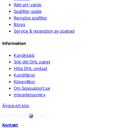
Rätt pH-värde
Spafilter guide
Rengöra spafilter
Blogg
Service & reparation av spabad
Information
Kundklubb
Sök ditt DHL paket
Hitta DHL ombud
Kundtjänst
Köpevillkor
Om Spasupport.se
Integritetspolicy
Ångra ett köp
Kontakt