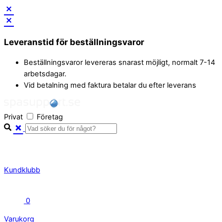
Skip
to
Leveranstid för beställningsvaror
content
Beställningsvaror levereras snarast möjligt, normalt 7-14
arbetsdagar.
Vid betalning med faktura betalar du efter leverans
Privat
Företag
Kundklubb
0
Varukorg