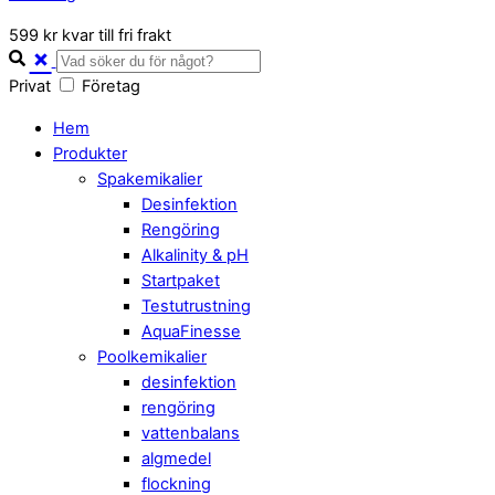
Close
599 kr kvar till fri frakt
Cart
Privat
Företag
Hem
Produkter
Spakemikalier
Desinfektion
Rengöring
Alkalinity & pH
Startpaket
Testutrustning
AquaFinesse
Poolkemikalier
desinfektion
rengöring
vattenbalans
algmedel
flockning