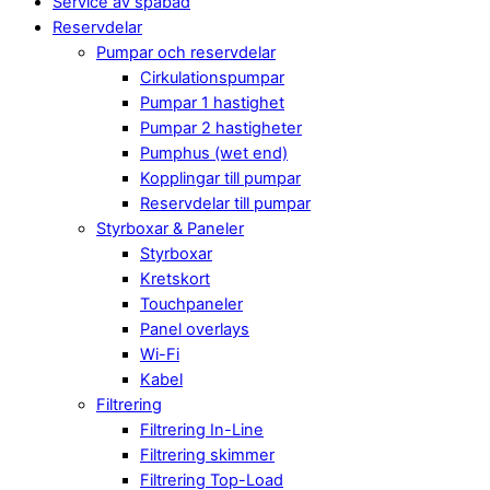
Service av spabad
Reservdelar
Pumpar och reservdelar
Cirkulationspumpar
Pumpar 1 hastighet
Pumpar 2 hastigheter
Pumphus (wet end)
Kopplingar till pumpar
Reservdelar till pumpar
Styrboxar & Paneler
Styrboxar
Kretskort
Touchpaneler
Panel overlays
Wi-Fi
Kabel
Filtrering
Filtrering In-Line
Filtrering skimmer
Filtrering Top-Load