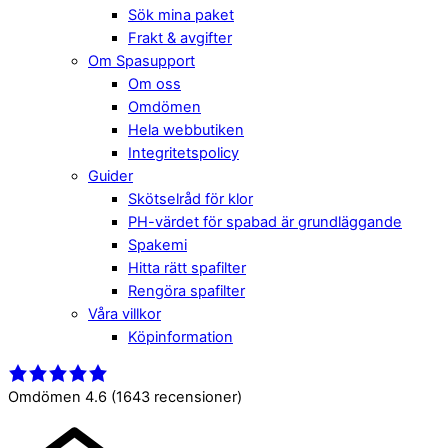
Sök mina paket
Frakt & avgifter
Om Spasupport
Om oss
Omdömen
Hela webbutiken
Integritetspolicy
Guider
Skötselråd för klor
PH-värdet för spabad är grundläggande
Spakemi
Hitta rätt spafilter
Rengöra spafilter
Våra villkor
Köpinformation
Close
Menu
Menu
Omdömen 4.6
(1643 recensioner)