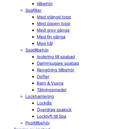
tillbehör
Spafilter
Med stängd topp
Med öppen topp
Med grov gänga
Med fin gänga
Med hål
Spatillbehör
Isolering till spabad
Dammsugare spabad
Rengöring tillbehör
Dofter
Barn & Vuxna
Tätningsmedel
Lockhantering
Locklås
Överdrag spalock
Locklyft till Spa
Pooltillbehör