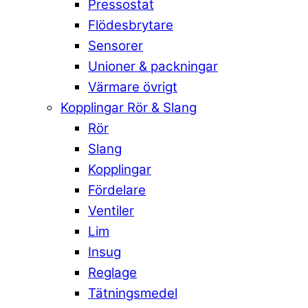
Pressostat
Flödesbrytare
Sensorer
Unioner & packningar
Värmare övrigt
Kopplingar Rör & Slang
Rör
Slang
Kopplingar
Fördelare
Ventiler
Lim
Insug
Reglage
Tätningsmedel