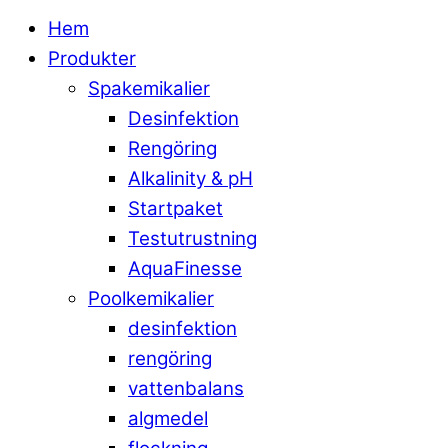
Hem
Produkter
Spakemikalier
Desinfektion
Rengöring
Alkalinity & pH
Startpaket
Testutrustning
AquaFinesse
Poolkemikalier
desinfektion
rengöring
vattenbalans
algmedel