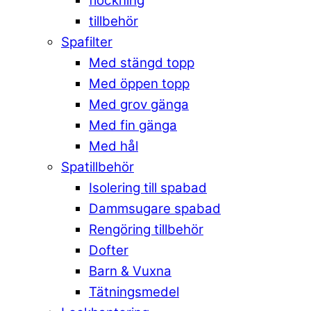
flockning
tillbehör
Spafilter
Med stängd topp
Med öppen topp
Med grov gänga
Med fin gänga
Med hål
Spatillbehör
Isolering till spabad
Dammsugare spabad
Rengöring tillbehör
Dofter
Barn & Vuxna
Tätningsmedel