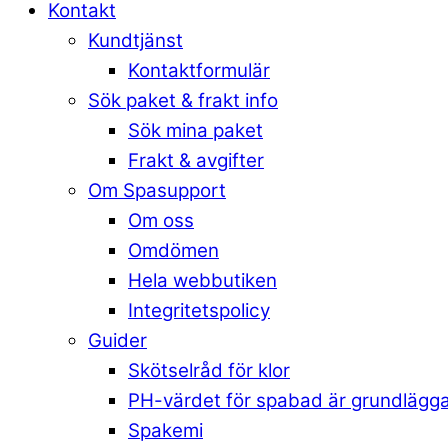
Kontakt
Kundtjänst
Kontaktformulär
Sök paket & frakt info
Sök mina paket
Frakt & avgifter
Om Spasupport
Om oss
Omdömen
Hela webbutiken
Integritetspolicy
Guider
Skötselråd för klor
PH-värdet för spabad är grundlägg
Spakemi