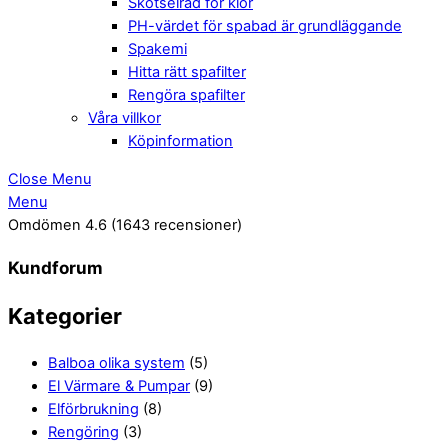
Skötselråd för klor
PH-värdet för spabad är grundläggande
Spakemi
Hitta rätt spafilter
Rengöra spafilter
Våra villkor
Köpinformation
Close Menu
Menu
Omdömen 4.6
(1643 recensioner)
Kundforum
Kategorier
Balboa olika system
(5)
El Värmare & Pumpar
(9)
Elförbrukning
(8)
Rengöring
(3)