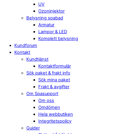
UV
Ozoninjektor
Belysning spabad
Armatur
Lampor & LED
Komplett belysning
Kundforum
Kontakt
Kundtjänst
Kontaktformulär
Sök paket & frakt info
Sök mina paket
Frakt & avgifter
Om Spasupport
Om oss
Omdömen
Hela webbutiken
Integritetspolicy
Guider