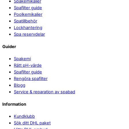
Spakemikalier
Spafilter guide
Poolkemikalier
Spatillbehör
Lockhantering
Spa reservdelar
Guider
Spakemi
Rätt pH-värde
Spafilter guide
Rengöra spafilter
Blogg
Service & reparation av spabad
Information
Kundklubb
Sök ditt DHL paket