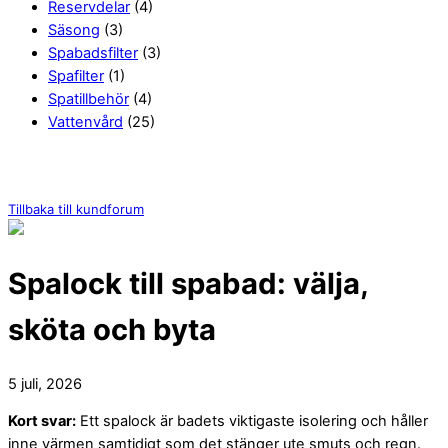
Reservdelar
(4)
Säsong
(3)
Spabadsfilter
(3)
Spafilter
(1)
Spatillbehör
(4)
Vattenvård
(25)
Tillbaka till kundforum
Spalock till spabad: välja,
sköta och byta
5 juli, 2026
Kort svar:
Ett spalock är badets viktigaste isolering och håller
inne värmen samtidigt som det stänger ute smuts och regn.