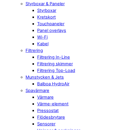
Styrboxar & Paneler
Styrboxar
Kretskort
Touchpaneler
Panel overlays
Wi-Fi
Kabel
Filtrering
Filtrering In-Line
Filtrering skimmer
Filtrering Top-Load
Munstycken & Jets
Balboa HydroAir
Spavärmare
Värmare
Värme-element
Pressostat
Flödesbrytare
Sensorer