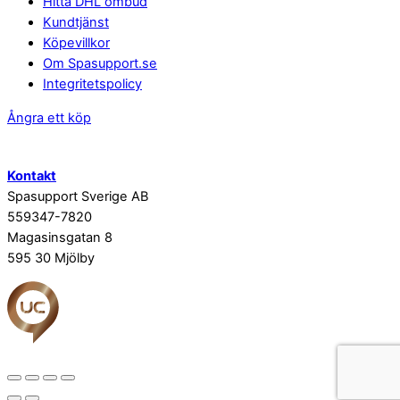
Hitta DHL ombud
Kundtjänst
Köpevillkor
Om Spasupport.se
Integritetspolicy
Ångra ett köp
Kontakt
Spasupport Sverige AB
559347-7820
Magasinsgatan 8
595 30 Mjölby