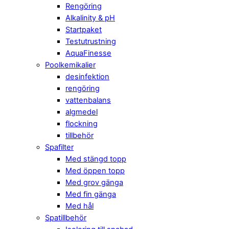
Rengöring
Alkalinity & pH
Startpaket
Testutrustning
AquaFinesse
Poolkemikalier
desinfektion
rengöring
vattenbalans
algmedel
flockning
tillbehör
Spafilter
Med stängd topp
Med öppen topp
Med grov gänga
Med fin gänga
Med hål
Spatillbehör