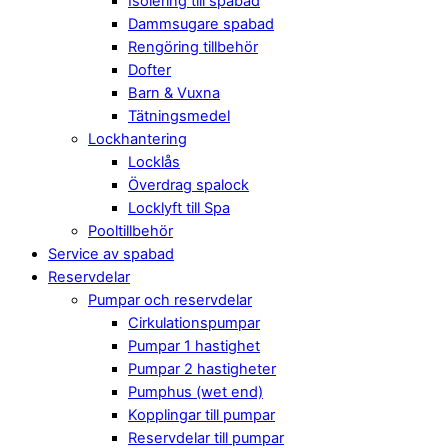
Isolering till spabad
Dammsugare spabad
Rengöring tillbehör
Dofter
Barn & Vuxna
Tätningsmedel
Lockhantering
Locklås
Överdrag spalock
Locklyft till Spa
Pooltillbehör
Service av spabad
Reservdelar
Pumpar och reservdelar
Cirkulationspumpar
Pumpar 1 hastighet
Pumpar 2 hastigheter
Pumphus (wet end)
Kopplingar till pumpar
Reservdelar till pumpar