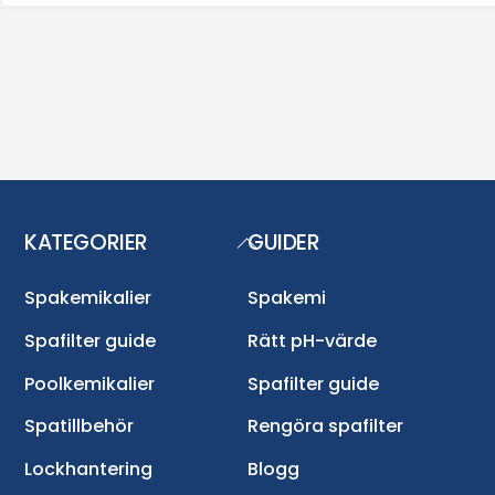
245 kr.
179 kr.
KATEGORIER
GUIDER
Back
To
Top
Spakemikalier
Spakemi
Spafilter guide
Rätt pH-värde
Poolkemikalier
Spafilter guide
Spatillbehör
Rengöra spafilter
Lockhantering
Blogg