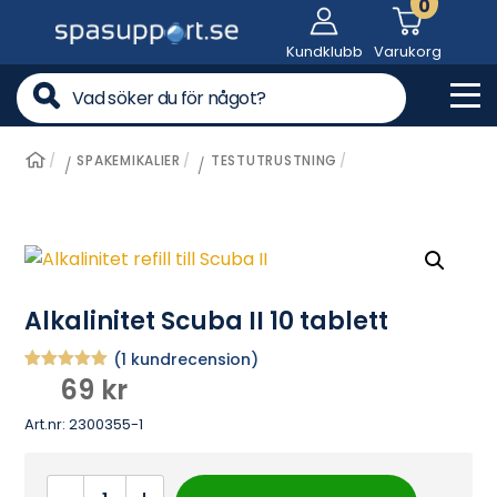
0
Skip
to
Kundklubb
Varukorg
content
Me
SPAKEMIKALIER
TESTUTRUSTNING
/
/
Alkalinitet Scuba II 10 tablett
(
1
kundrecension)
69
kr
Betygsatt
1
5.00
av 5
baserat på
Art.nr:
2300355-1
kundrecens
ion
Alkalinitet