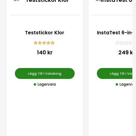
Teststickor Klor
InstaTest 6-in-1
Betygsatt
Betygsatt
140 kr
249 kr
4.63
0
av 5
av 5
Lägg Till I Varukorg
Lägg Till I Var
Lagervara
Lagervar