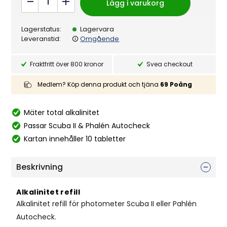
Lägg i varukorg
Scuba
II
Lagerstatus:
Lagervara
10
Leveranstid:
Omgående
tablett
quantity
Fraktfritt över 800 kronor
Svea checkout
Medlem? Köp denna produkt och tjäna
69
Poäng
Mäter total alkalinitet
Passar Scuba II & Phalén Autocheck
Kartan innehåller 10 tabletter
Beskrivning
Alkalinitet refill
Alkalinitet refill för photometer Scuba II eller Pahlén
Autocheck.