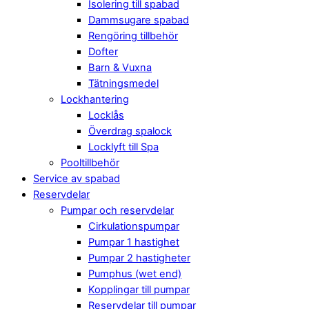
Isolering till spabad
Dammsugare spabad
Rengöring tillbehör
Dofter
Barn & Vuxna
Tätningsmedel
Lockhantering
Locklås
Överdrag spalock
Locklyft till Spa
Pooltillbehör
Service av spabad
Reservdelar
Pumpar och reservdelar
Cirkulationspumpar
Pumpar 1 hastighet
Pumpar 2 hastigheter
Pumphus (wet end)
Kopplingar till pumpar
Reservdelar till pumpar