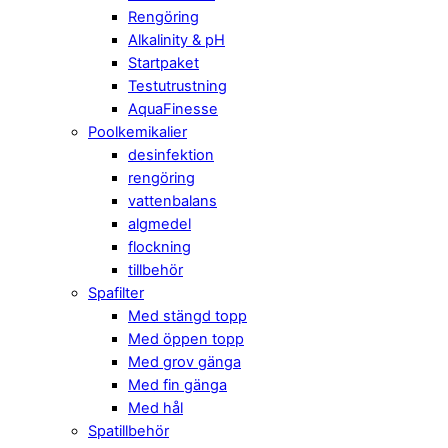
Rengöring
Alkalinity & pH
Startpaket
Testutrustning
AquaFinesse
Poolkemikalier
desinfektion
rengöring
vattenbalans
algmedel
flockning
tillbehör
Spafilter
Med stängd topp
Med öppen topp
Med grov gänga
Med fin gänga
Med hål
Spatillbehör