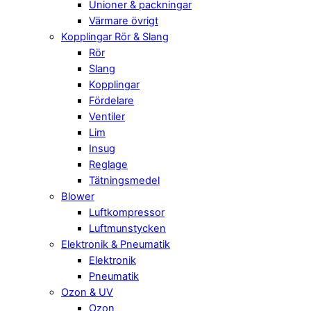
Unioner & packningar
Värmare övrigt
Kopplingar Rör & Slang
Rör
Slang
Kopplingar
Fördelare
Ventiler
Lim
Insug
Reglage
Tätningsmedel
Blower
Luftkompressor
Luftmunstycken
Elektronik & Pneumatik
Elektronik
Pneumatik
Ozon & UV
Ozon