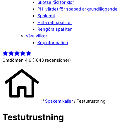
Skötselråd för klor
PH-värdet för spabad är grundläggande
Spakemi
Hitta rätt spafilter
Rengöra spafilter
Våra villkor
Köpinformation
Close
Menu
Menu
Omdömen 4.6
(1643 recensioner)
/
Spakemikalier
/ Testutrustning
Testutrustning