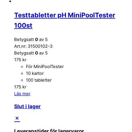
Testtabletter pH MiniPoolTester
100st
Betygsatt
0
av 5
Art.nr: 31500102-3
Betygsatt
0
av 5
175
kr
För MiniPoolTester
10 kartor
100 tabletter
175
kr
Läs mer
Slut i lager
Leveranstider för lagervaror