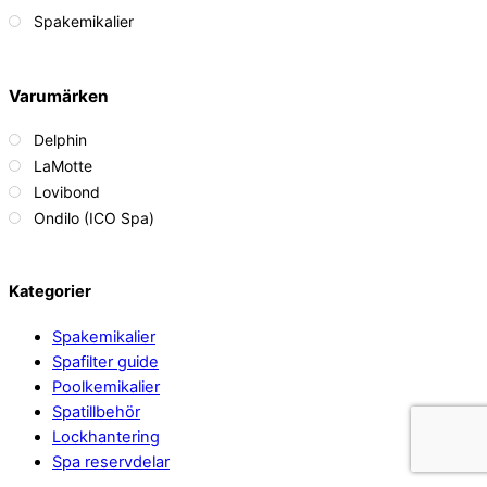
Spakemikalier
Varumärken
Delphin
LaMotte
Lovibond
Ondilo (ICO Spa)
Back
Kategorier
To
Spakemikalier
Top
Spafilter guide
Poolkemikalier
Spatillbehör
Lockhantering
Spa reservdelar