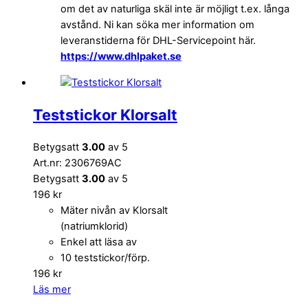
om det av naturliga skäl inte är möjligt t.ex. långa
avstånd. Ni kan söka mer information om
leveranstiderna för DHL-Servicepoint här.
https://www.dhlpaket.se
Teststickor Klorsalt
Betygsatt
3.00
av 5
Art.nr: 2306769AC
Betygsatt
3.00
av 5
196
kr
Mäter nivån av Klorsalt
(natriumklorid)
Enkel att läsa av
10 teststickor/förp.
196
kr
Läs mer