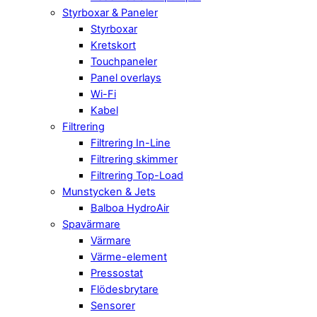
Styrboxar & Paneler
Styrboxar
Kretskort
Touchpaneler
Panel overlays
Wi-Fi
Kabel
Filtrering
Filtrering In-Line
Filtrering skimmer
Filtrering Top-Load
Munstycken & Jets
Balboa HydroAir
Spavärmare
Värmare
Värme-element
Pressostat
Flödesbrytare
Sensorer