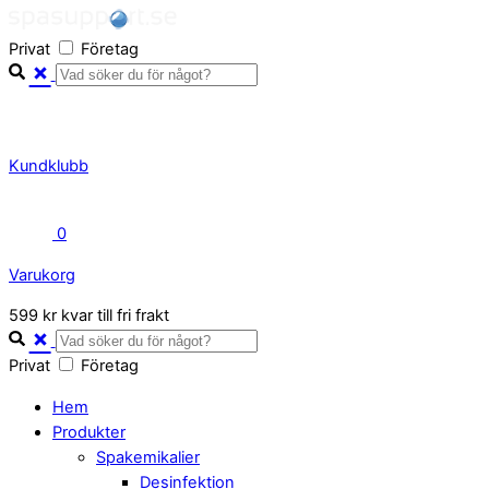
Skip
to
Privat
Företag
content
Kundklubb
0
Varukorg
Close
599 kr kvar till fri frakt
Cart
Privat
Företag
Hem
Produkter
Spakemikalier
Desinfektion