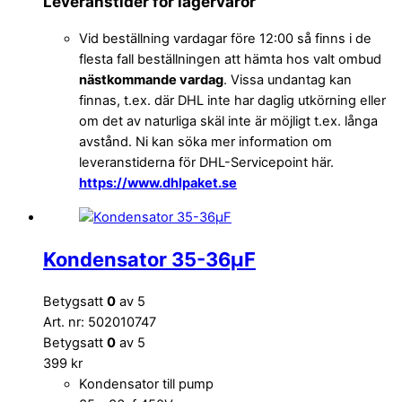
Leveranstider för lagervaror
Vid beställning vardagar före 12:00 så finns i de
flesta fall beställningen att hämta hos valt ombud
nästkommande vardag
. Vissa undantag kan
finnas, t.ex. där DHL inte har daglig utkörning eller
om det av naturliga skäl inte är möjligt t.ex. långa
avstånd. Ni kan söka mer information om
leveranstiderna för DHL-Servicepoint här.
https://www.dhlpaket.se
Kondensator 35-36µF
Betygsatt
0
av 5
Art. nr: 502010747
Betygsatt
0
av 5
399
kr
Kondensator till pump