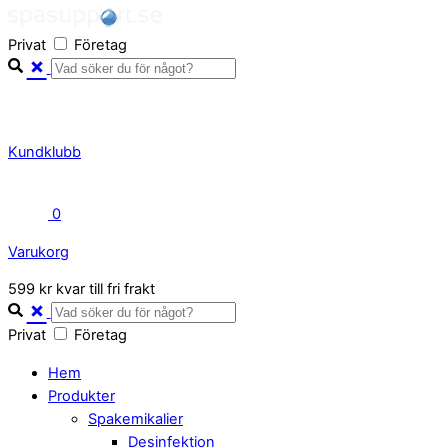
Skip
to
Privat
Företag
content
Kundklubb
0
Varukorg
Close
599 kr kvar till fri frakt
Cart
Privat
Företag
Hem
Produkter
Spakemikalier
Desinfektion