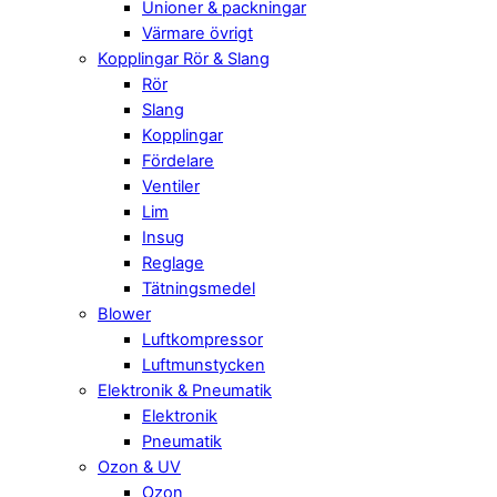
Unioner & packningar
Värmare övrigt
Kopplingar Rör & Slang
Rör
Slang
Kopplingar
Fördelare
Ventiler
Lim
Insug
Reglage
Tätningsmedel
Blower
Luftkompressor
Luftmunstycken
Elektronik & Pneumatik
Elektronik
Pneumatik
Ozon & UV
Ozon