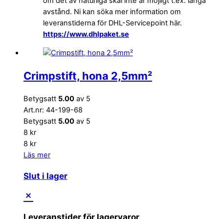
om det av naturliga skäl inte är möjligt t.ex. långa
avstånd. Ni kan söka mer information om
leveranstiderna för DHL-Servicepoint här.
https://www.dhlpaket.se
Crimpstift, hona 2,5mm²
Betygsatt
5.00
av 5
Art.nr: 44-199-68
Betygsatt
5.00
av 5
8
kr
8
kr
Läs mer
Slut i lager
Leveranstider för lagervaror