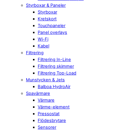
Styrboxar & Paneler
Styrboxar
Kretskort
Touchpaneler
Panel overlays
Wi-Fi
Kabel
Filtrering
Filtrering In-Line
Filtrering skimmer
Filtrering Top-Load
Munstycken & Jets
Balboa HydroAir
Spavärmare
Värmare
Värme-element
Pressostat
Flödesbrytare
Sensorer