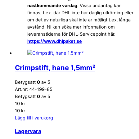
nästkommande vardag
. Vissa undantag kan
finnas, t.ex. där DHL inte har daglig utkörning eller
om det av naturliga skäl inte är möjligt t.ex. långa
avstånd. Ni kan söka mer information om
leveranstiderna för DHL-Servicepoint här.
https://www.dhlpaket.se
Crimpstift, hane 1,5mm²
Betygsatt
0
av 5
Art.nr: 44-199-85
Betygsatt
0
av 5
10
kr
10
kr
Lägg till i varukorg
Lagervara