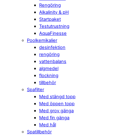
Rengöring
Alkalinity & pH
Startpaket
Testutrustning
AquaFinesse
Poolkemikalier
desinfektion
rengöring
vattenbalans
algmedel
flockning
tillbehör
Spafilter
Med stängd topp
Med öppen topp
Med grov gänga
Med fin gänga
Med hål
Spatillbehör