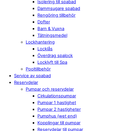
Isolering till spabad
Dammsugare spabad
Rengöring tillbehör
Dofter
Barn & Vuxna
Tätningsmedel
Lockhantering
Locklås
Överdrag spalock
Locklyft till Spa
Pooltillbehör
Service av spabad
Reservdelar
Pumpar och reservdelar
Cirkulationspumpar
Pumpar 1 hastighet
Pumpar 2 hastigheter
Pumphus (wet end)
Kopplingar till pumpar
Reservdelar till pumpar