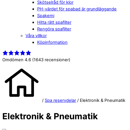
Skötselråd för klor
PH-värdet för spabad är grundläggande
Spakemi
Hitta rätt spafilter
Rengöra spafilter
Våra villkor
Köpinformation
Close
Menu
Menu
Omdömen 4.6
(1643 recensioner)
/
Spa reservdelar
/ Elektronik & Pneumatik
Elektronik & Pneumatik