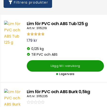
Filtrera produkter
Lim för PVC och ABS Tub 125 g
Art.nr: 3115219
Betygsatt
179
kr
4.85
av 5
0,125 kg
Till PVC och ABS
Lägg till i varukorg
Lagervara
Lim för PVC och ABS Burk 0,5kg
Art.nr: 3115235