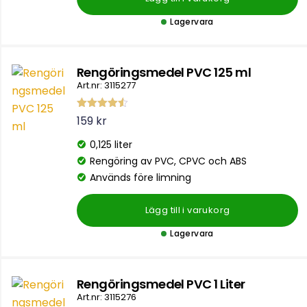
a
v
5
Lagervara
Rengöringsmedel PVC 125 ml
Art.nr: 3115277
Betygsatt
159
kr
4.47
av 5
0,125 liter
Rengöring av PVC, CPVC och ABS
Används före limning
Lägg till i varukorg
Lagervara
Rengöringsmedel PVC 1 Liter
Art.nr: 3115276