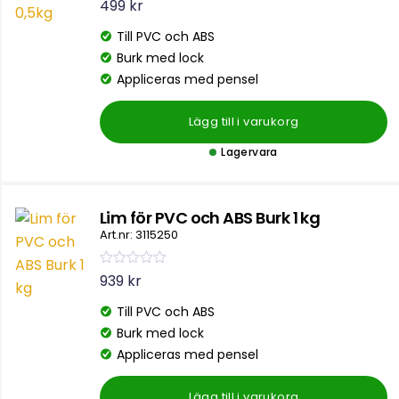
B
499
kr
e
t
Till PVC och ABS
y
g
Burk med lock
s
a
Appliceras med pensel
t
t
0
Lägg till i varukorg
a
v
5
Lagervara
Lim för PVC och ABS Burk 1 kg
Art.nr: 3115250
B
939
kr
e
t
Till PVC och ABS
y
g
Burk med lock
s
a
Appliceras med pensel
t
t
0
Lägg till i varukorg