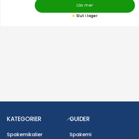
Läs mer
Slut i lager
KATEGORIER
GUIDER
Back
To
Top
Spakemikalier
Spakemi