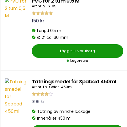
PVC rör 2 tum 0,5 M
Art.nr: 2116-05
Betygsatt
150
kr
5.00
av 5
Längd 0,5 m
Ø 2″ ca. 60 mm
Lägg till i varukorg
Lagervara
Tätningsmedel för Spabad 450ml
Art.nr: Lo-Chlor-450ml
Betygsat
399
kr
t
4.00
av
5
Tätning av mindre läckage
Innehåller 450 ml