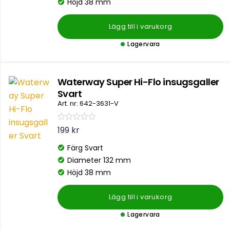
Höjd 38 mm
t
t
0
Lägg till i varukorg
a
v
5
Lagervara
Waterway Super Hi-Flo insugsgaller
Svart
Art. nr: 642-3631-V
B
199
kr
e
t
Färg Svart
y
g
Diameter 132 mm
s
a
Höjd 38 mm
t
t
0
Lägg till i varukorg
a
v
5
Lagervara