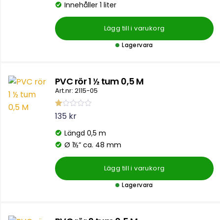
g
Innehåller 1 liter
s
a
t
Lägg till i varukorg
t
0
a
Lagervara
v
5
PVC rör 1 ½ tum 0,5 M
Art.nr: 2115-05
Be
135
kr
ty
g
Längd 0,5 m
s
att
Ø 1½” ca. 48 mm
1.
00
av
Lägg till i varukorg
5
Lagervara