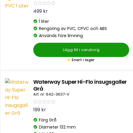
B
499
kr
e
t
1 liter
y
g
Rengöring av PVC, CPVC och ABS
s
a
Används före limning
t
t
0
Lägg till i varukorg
a
v
5
Snart i lager
Waterway Super Hi-Flo insugsgaller
Grå
Art. nr: 642-3637-V
B
199
kr
e
t
Färg Grå
y
g
Diameter 132 mm
s
a