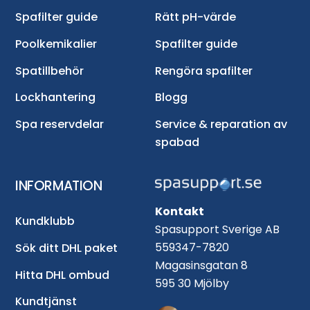
Spafilter guide
Rätt pH-värde
Poolkemikalier
Spafilter guide
Spatillbehör
Rengöra spafilter
Lockhantering
Blogg
Spa reservdelar
Service & reparation av
spabad
INFORMATION
Kontakt
Kundklubb
Spasupport Sverige AB
559347-7820
Sök ditt DHL paket
Magasinsgatan 8
Hitta DHL ombud
595 30 Mjölby
Kundtjänst