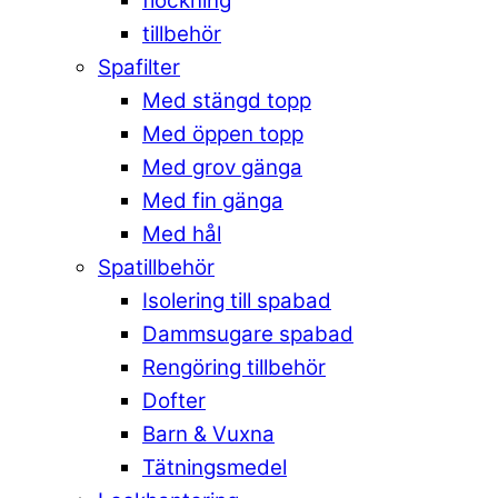
flockning
tillbehör
Spafilter
Med stängd topp
Med öppen topp
Med grov gänga
Med fin gänga
Med hål
Spatillbehör
Isolering till spabad
Dammsugare spabad
Rengöring tillbehör
Dofter
Barn & Vuxna
Tätningsmedel