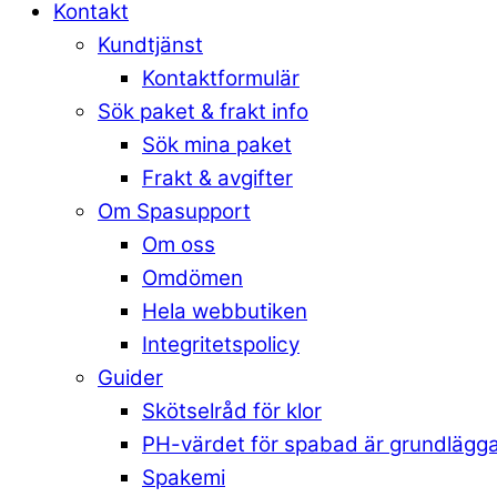
Kontakt
Kundtjänst
Kontaktformulär
Sök paket & frakt info
Sök mina paket
Frakt & avgifter
Om Spasupport
Om oss
Omdömen
Hela webbutiken
Integritetspolicy
Guider
Skötselråd för klor
PH-värdet för spabad är grundlägg
Spakemi