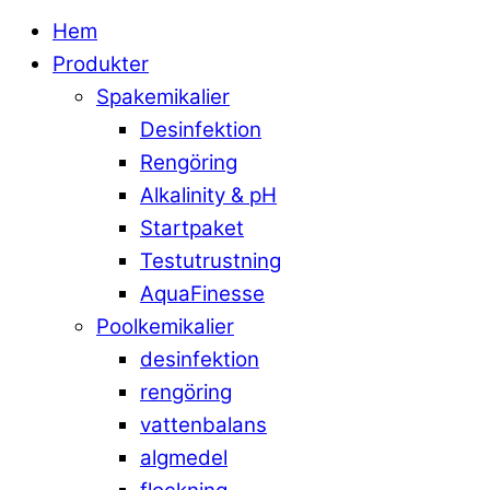
Hem
Produkter
Spakemikalier
Desinfektion
Rengöring
Alkalinity & pH
Startpaket
Testutrustning
AquaFinesse
Poolkemikalier
desinfektion
rengöring
vattenbalans
algmedel