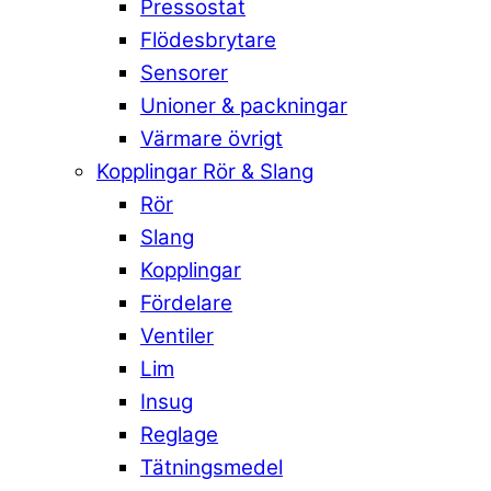
Pressostat
Flödesbrytare
Sensorer
Unioner & packningar
Värmare övrigt
Kopplingar Rör & Slang
Rör
Slang
Kopplingar
Fördelare
Ventiler
Lim
Insug
Reglage
Tätningsmedel