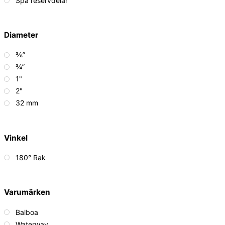
Spa reservdelar
Diameter
⅜”
¾”
1"
2"
32 mm
Vinkel
180° Rak
Varumärken
Balboa
Waterway