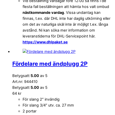
Vid beställning vardagar före 12:00 så finns i de
flesta fall beställningen att hämta hos valt ombud
nästkommande vardag
. Vissa undantag kan
finnas, t.ex. där DHL inte har daglig utkörning eller
om det av naturliga skäl inte är möjligt t.ex. långa
avstånd. Ni kan söka mer information om
leveranstiderna för DHL-Servicepoint här.
https://www.dhlpaket.se
Fördelare med ändplugg 2P
Betygsatt
5.00
av 5
Art.nr: 944410
Betygsatt
5.00
av 5
64
kr
För slang 2″ invändig
För slang 3/4″ utv. ca. 27 mm
2 portar