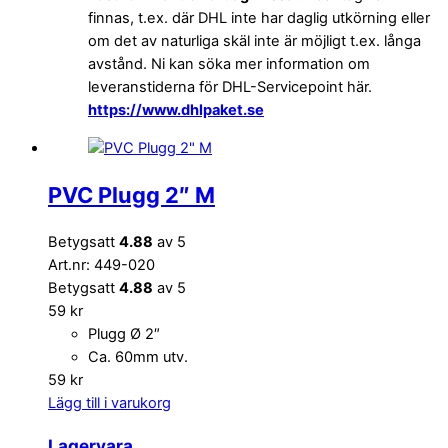
finnas, t.ex. där DHL inte har daglig utkörning eller
om det av naturliga skäl inte är möjligt t.ex. långa
avstånd. Ni kan söka mer information om
leveranstiderna för DHL-Servicepoint här.
https://www.dhlpaket.se
PVC Plugg 2″ M
Betygsatt
4.88
av 5
Art.nr: 449-020
Betygsatt
4.88
av 5
59
kr
Plugg Ø 2″
Ca. 60mm utv.
59
kr
Lägg till i varukorg
Lagervara