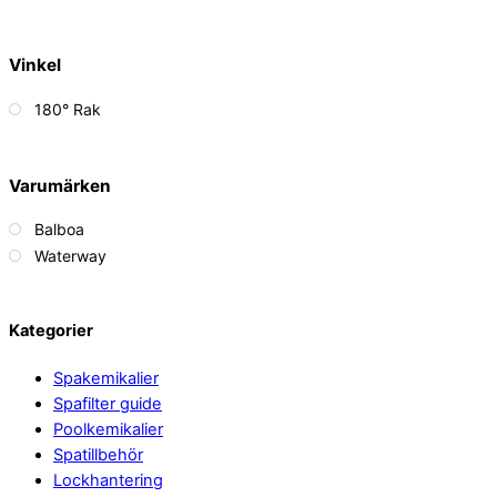
Vinkel
180° Rak
Varumärken
Balboa
Waterway
Back
Kategorier
To
Spakemikalier
Top
Spafilter guide
Poolkemikalier
Spatillbehör
Lockhantering