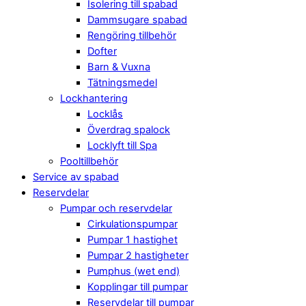
Isolering till spabad
Dammsugare spabad
Rengöring tillbehör
Dofter
Barn & Vuxna
Tätningsmedel
Lockhantering
Locklås
Överdrag spalock
Locklyft till Spa
Pooltillbehör
Service av spabad
Reservdelar
Pumpar och reservdelar
Cirkulationspumpar
Pumpar 1 hastighet
Pumpar 2 hastigheter
Pumphus (wet end)
Kopplingar till pumpar
Reservdelar till pumpar