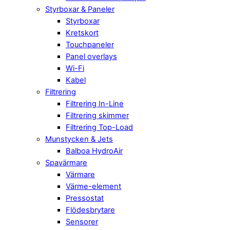
Styrboxar & Paneler
Styrboxar
Kretskort
Touchpaneler
Panel overlays
Wi-Fi
Kabel
Filtrering
Filtrering In-Line
Filtrering skimmer
Filtrering Top-Load
Munstycken & Jets
Balboa HydroAir
Spavärmare
Värmare
Värme-element
Pressostat
Flödesbrytare
Sensorer