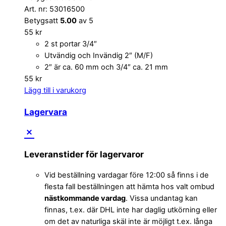
Art. nr: 53016500
Betygsatt
5.00
av 5
55
kr
2 st portar 3/4″
Utvändig och Invändig 2″ (M/F)
2″ är ca. 60 mm och 3/4″ ca. 21 mm
55
kr
Lägg till i varukorg
Lagervara
Leveranstider för lagervaror
Vid beställning vardagar före 12:00 så finns i de
flesta fall beställningen att hämta hos valt ombud
nästkommande vardag
. Vissa undantag kan
finnas, t.ex. där DHL inte har daglig utkörning eller
om det av naturliga skäl inte är möjligt t.ex. långa