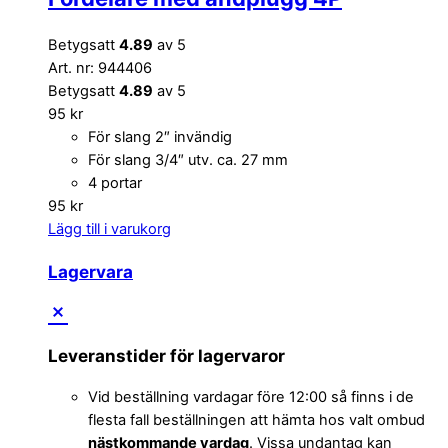
Betygsatt
4.89
av 5
Art. nr: 944406
Betygsatt
4.89
av 5
95
kr
För slang 2″ invändig
För slang 3/4″ utv. ca. 27 mm
4 portar
95
kr
Lägg till i varukorg
Lagervara
Leveranstider för lagervaror
Vid beställning vardagar före 12:00 så finns i de
flesta fall beställningen att hämta hos valt ombud
nästkommande vardag
. Vissa undantag kan