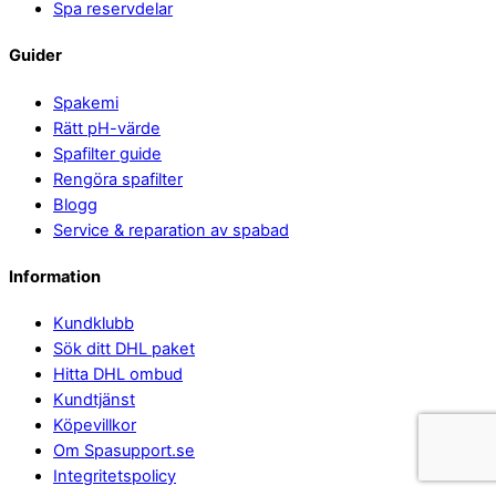
Spa reservdelar
Guider
Spakemi
Rätt pH-värde
Spafilter guide
Rengöra spafilter
Blogg
Service & reparation av spabad
Information
Kundklubb
Sök ditt DHL paket
Hitta DHL ombud
Kundtjänst
Köpevillkor
Om Spasupport.se
Integritetspolicy