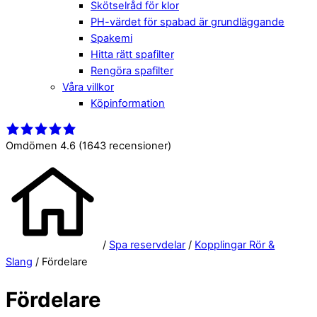
Skötselråd för klor
PH-värdet för spabad är grundläggande
Spakemi
Hitta rätt spafilter
Rengöra spafilter
Våra villkor
Köpinformation
Close
Menu
Menu
Omdömen 4.6
(1643 recensioner)
/
Spa reservdelar
/
Kopplingar Rör &
Slang
/ Fördelare
Fördelare