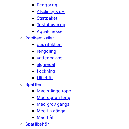
Rengöring
Alkalinity & pH
Startpaket
Testutrustning
AquaFinesse
Poolkemikalier
desinfektion
rengöring
vattenbalans
algmedel
flockning
tillbehör
Spafilter
Med stängd topp
Med öppen topp
Med grov gänga
Med fin gänga
Med hål
Spatillbehör