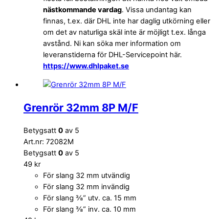
nästkommande vardag
. Vissa undantag kan
finnas, t.ex. där DHL inte har daglig utkörning eller
om det av naturliga skäl inte är möjligt t.ex. långa
avstånd. Ni kan söka mer information om
leveranstiderna för DHL-Servicepoint här.
https://www.dhlpaket.se
Grenrör 32mm 8P M/F
Betygsatt
0
av 5
Art.nr: 72082M
Betygsatt
0
av 5
49
kr
För slang 32 mm utvändig
För slang 32 mm invändig
För slang ⅜” utv. ca. 15 mm
För slang ⅜” inv. ca. 10 mm