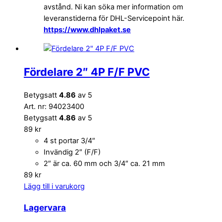
avstånd. Ni kan söka mer information om
leveranstiderna för DHL-Servicepoint här.
https://www.dhlpaket.se
Fördelare 2″ 4P F/F PVC
Betygsatt
4.86
av 5
Art. nr: 94023400
Betygsatt
4.86
av 5
89
kr
4 st portar 3/4″
Invändig 2″ (F/F)
2″ är ca. 60 mm och 3/4″ ca. 21 mm
89
kr
Lägg till i varukorg
Lagervara