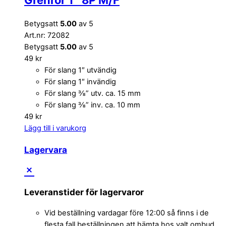
Betygsatt
5.00
av 5
Art.nr: 72082
Betygsatt
5.00
av 5
49
kr
För slang 1″ utvändig
För slang 1″ invändig
För slang ⅜” utv. ca. 15 mm
För slang ⅜” inv. ca. 10 mm
49
kr
Lägg till i varukorg
Lagervara
Leveranstider för lagervaror
Vid beställning vardagar före 12:00 så finns i de
flesta fall beställningen att hämta hos valt ombud