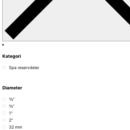
Kategori
Spa reservdelar
Diameter
⅜”
¾”
1"
2"
32 mm