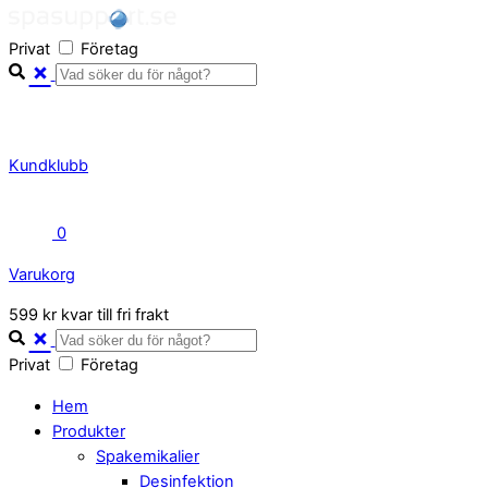
Skip
to
Privat
Företag
content
Kundklubb
0
Varukorg
Close
599 kr kvar till fri frakt
Cart
Privat
Företag
Hem
Produkter
Spakemikalier
Desinfektion