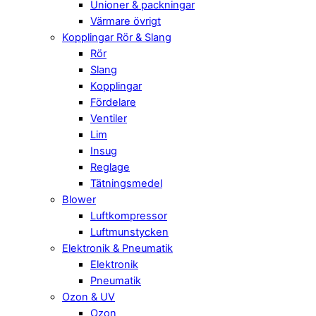
Unioner & packningar
Värmare övrigt
Kopplingar Rör & Slang
Rör
Slang
Kopplingar
Fördelare
Ventiler
Lim
Insug
Reglage
Tätningsmedel
Blower
Luftkompressor
Luftmunstycken
Elektronik & Pneumatik
Elektronik
Pneumatik
Ozon & UV
Ozon