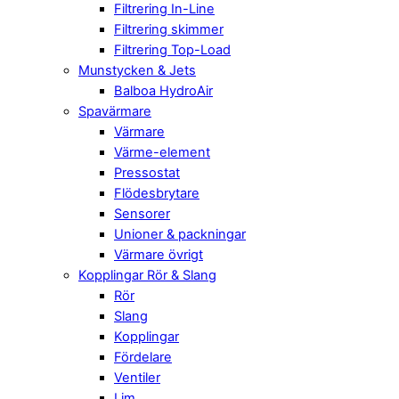
Filtrering In-Line
Filtrering skimmer
Filtrering Top-Load
Munstycken & Jets
Balboa HydroAir
Spavärmare
Värmare
Värme-element
Pressostat
Flödesbrytare
Sensorer
Unioner & packningar
Värmare övrigt
Kopplingar Rör & Slang
Rör
Slang
Kopplingar
Fördelare
Ventiler
Lim