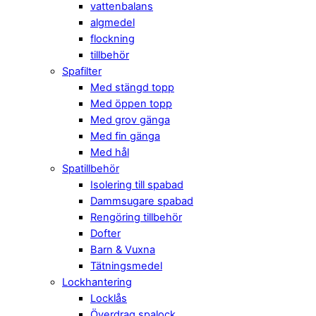
vattenbalans
algmedel
flockning
tillbehör
Spafilter
Med stängd topp
Med öppen topp
Med grov gänga
Med fin gänga
Med hål
Spatillbehör
Isolering till spabad
Dammsugare spabad
Rengöring tillbehör
Dofter
Barn & Vuxna
Tätningsmedel
Lockhantering
Locklås
Överdrag spalock