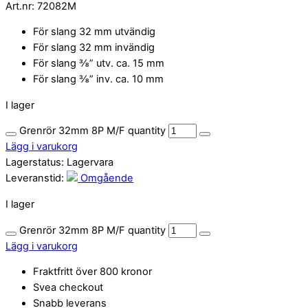
Art.nr:
72082M
För slang 32 mm utvändig
För slang 32 mm invändig
För slang ⅜” utv. ca. 15 mm
För slang ⅜” inv. ca. 10 mm
I lager
Grenrör 32mm 8P M/F quantity
Lägg i varukorg
Lagerstatus:
Lagervara
Leveranstid:
Omgående
I lager
Grenrör 32mm 8P M/F quantity
Lägg i varukorg
Fraktfritt över 800 kronor
Svea checkout
Snabb leverans