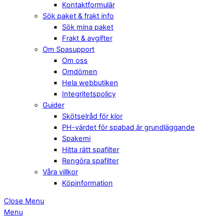
Kontaktformulär
Sök paket & frakt info
Sök mina paket
Frakt & avgifter
Om Spasupport
Om oss
Omdömen
Hela webbutiken
Integritetspolicy
Guider
Skötselråd för klor
PH-värdet för spabad är grundläggande
Spakemi
Hitta rätt spafilter
Rengöra spafilter
Våra villkor
Köpinformation
Close Menu
Menu