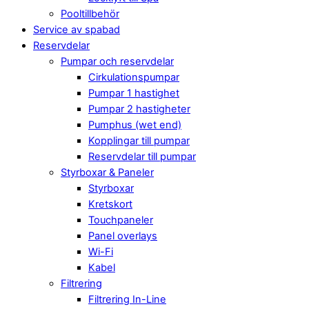
Pooltillbehör
Service av spabad
Reservdelar
Pumpar och reservdelar
Cirkulationspumpar
Pumpar 1 hastighet
Pumpar 2 hastigheter
Pumphus (wet end)
Kopplingar till pumpar
Reservdelar till pumpar
Styrboxar & Paneler
Styrboxar
Kretskort
Touchpaneler
Panel overlays
Wi-Fi
Kabel
Filtrering
Filtrering In-Line