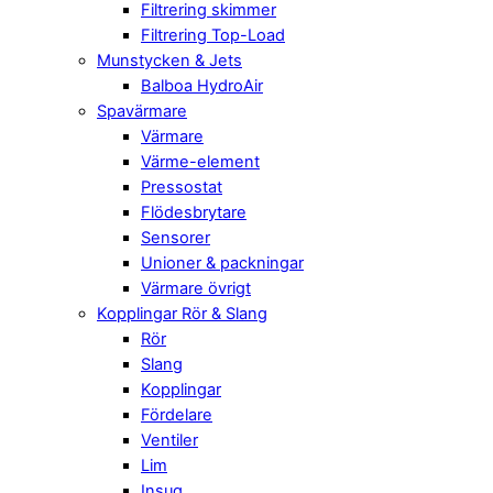
Filtrering skimmer
Filtrering Top-Load
Munstycken & Jets
Balboa HydroAir
Spavärmare
Värmare
Värme-element
Pressostat
Flödesbrytare
Sensorer
Unioner & packningar
Värmare övrigt
Kopplingar Rör & Slang
Rör
Slang
Kopplingar
Fördelare
Ventiler
Lim
Insug