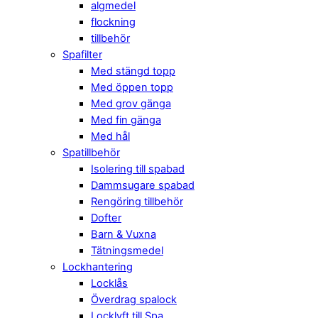
algmedel
flockning
tillbehör
Spafilter
Med stängd topp
Med öppen topp
Med grov gänga
Med fin gänga
Med hål
Spatillbehör
Isolering till spabad
Dammsugare spabad
Rengöring tillbehör
Dofter
Barn & Vuxna
Tätningsmedel
Lockhantering
Locklås
Överdrag spalock
Locklyft till Spa