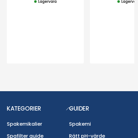
Lagervara
Lagervar
KATEGORIER
GUIDER
Back
To
Top
Spakemikalier
Spakemi
Spafilter guide
Rätt pH-värde