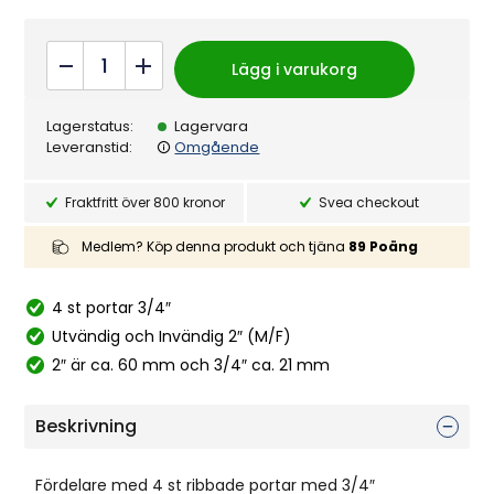
sioner
Fördelare
Lägg i varukorg
2"
4P
Lagerstatus:
Lagervara
M/F
Leveranstid:
Omgående
PVC
quantity
Fraktfritt över 800 kronor
Svea checkout
Medlem? Köp denna produkt och tjäna
89
Poäng
4 st portar 3/4″
Utvändig och Invändig 2″ (M/F)
2″ är ca. 60 mm och 3/4″ ca. 21 mm
Beskrivning
Fördelare med 4 st ribbade portar med 3/4″