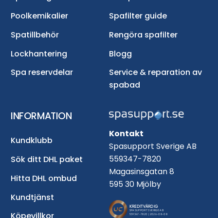
Poolkemikalier
Spafilter guide
Spatillbehör
Rengöra spafilter
Lockhantering
Blogg
Spa reservdelar
Service & reparation av
spabad
INFORMATION
Kontakt
Kundklubb
Spasupport Sverige AB
559347-7820
Sök ditt DHL paket
Magasinsgatan 8
Hitta DHL ombud
595 30 Mjölby
Kundtjänst
Köpevillkor