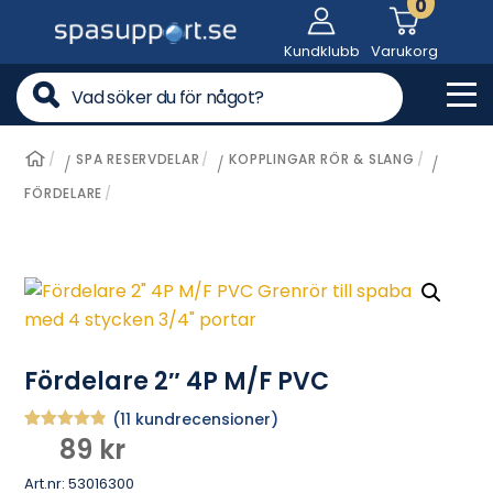
0
Skip
to
Kundklubb
Varukorg
content
Me
SPA RESERVDELAR
KOPPLINGAR RÖR & SLANG
/
/
/
FÖRDELARE
Fördelare 2″ 4P M/F PVC
(
11
kundrecensioner)
89
kr
Betygsatt
11
4.82
av 5
baserat på
Art.nr:
53016300
kundrecen