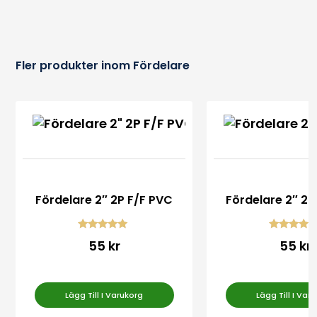
Fler produkter inom Fördelare
Fördelare 2″ 2P F/F PVC
Fördelare 2″ 2
Betygsatt
Betygsatt
55 kr
55 kr
5.00
5.00
av 5
av 5
Lägg Till I Varukorg
Lägg Till I Var