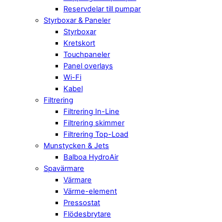
Reservdelar till pumpar
Styrboxar & Paneler
Styrboxar
Kretskort
Touchpaneler
Panel overlays
Wi-Fi
Kabel
Filtrering
Filtrering In-Line
Filtrering skimmer
Filtrering Top-Load
Munstycken & Jets
Balboa HydroAir
Spavärmare
Värmare
Värme-element
Pressostat
Flödesbrytare