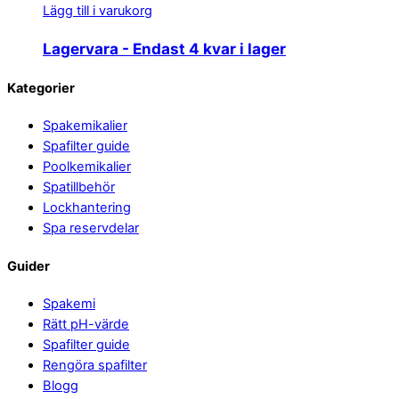
Lägg till i varukorg
Lagervara
- Endast 4 kvar i lager
Back
Kategorier
To
Spakemikalier
Top
Spafilter guide
Poolkemikalier
Spatillbehör
Lockhantering
Spa reservdelar
Guider
Spakemi
Rätt pH-värde
Spafilter guide
Rengöra spafilter
Blogg