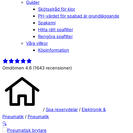
Guider
Skötselråd för klor
PH-värdet för spabad är grundläggande
Spakemi
Hitta rätt spafilter
Rengöra spafilter
Våra villkor
Köpinformation
Close
Menu
Menu
Omdömen 4.6
(1643 recensioner)
/
Spa reservdelar
/
Elektronik &
Pneumatik
/
Pneumatik
🔍