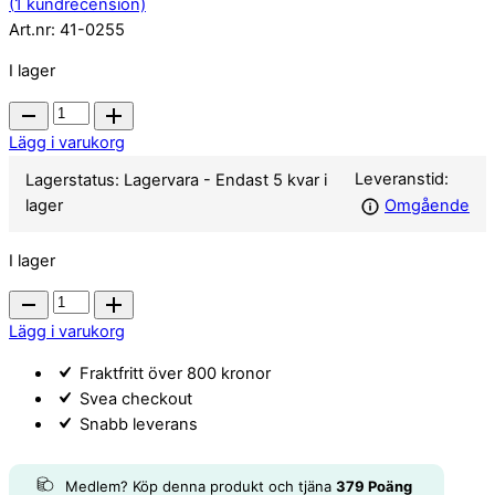
(
1
kundrecension)
Art.nr:
41-0255
I lager
Pneumatisk
brytare
Lägg i varukorg
quantity
Leveranstid:
Lagerstatus:
Lagervara
- Endast 5 kvar i
lager
Omgående
I lager
Pneumatisk
brytare
Lägg i varukorg
quantity
Fraktfritt över 800 kronor
Svea checkout
Snabb leverans
Medlem? Köp denna produkt och tjäna
379
Poäng