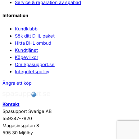
Service & reparation av spabad
Information
Kundklubb
Sök ditt DHL paket
Hitta DHL ombud
Kundtjänst
Köpevillkor
Om Spasupport.se
Integritetspolicy
Ångra ett köp
Kontakt
Spasupport Sverige AB
559347-7820
Magasinsgatan 8
595 30 Mjölby