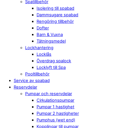
Spatillbehör
Isolering till spabad
Dammsugare spabad
Rengöring tillbehör
Dofter
Barn & Vuxna
Tätningsmedel
Lockhantering
Locklås
Överdrag spalock
Locklyft till Spa
Pooltillbehör
Service av spabad
Reservdelar
Pumpar och reservdelar
Cirkulationspumpar
Pumpar 1 hastighet
Pumpar 2 hastigheter
Pumphus (wet end)
Kopplingar till pumpar