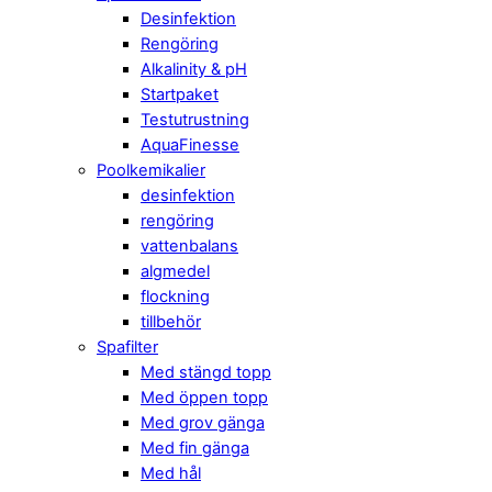
Desinfektion
Rengöring
Alkalinity & pH
Startpaket
Testutrustning
AquaFinesse
Poolkemikalier
desinfektion
rengöring
vattenbalans
algmedel
flockning
tillbehör
Spafilter
Med stängd topp
Med öppen topp
Med grov gänga
Med fin gänga
Med hål