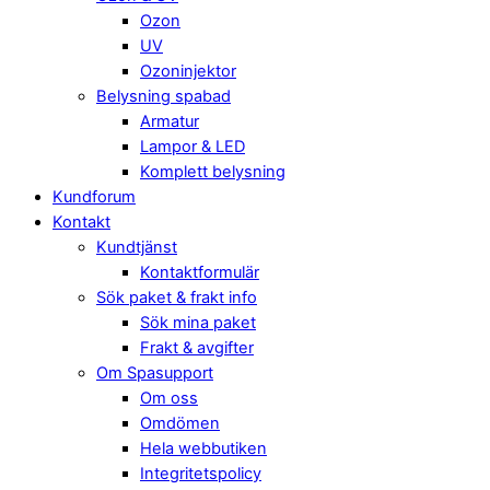
Ozon
UV
Ozoninjektor
Belysning spabad
Armatur
Lampor & LED
Komplett belysning
Kundforum
Kontakt
Kundtjänst
Kontaktformulär
Sök paket & frakt info
Sök mina paket
Frakt & avgifter
Om Spasupport
Om oss
Omdömen
Hela webbutiken
Integritetspolicy