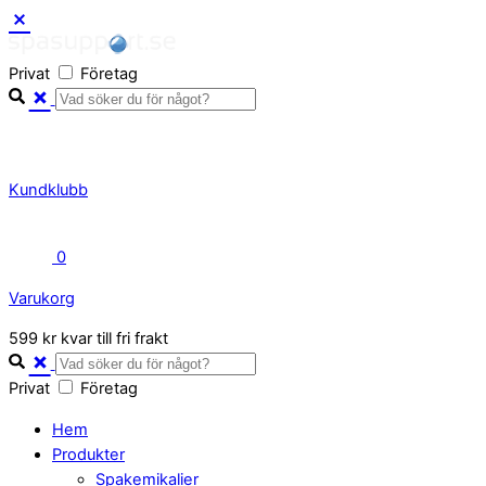
Skip
to
Privat
Företag
content
Kundklubb
0
Varukorg
Close
599 kr kvar till fri frakt
Cart
Privat
Företag
Hem
Produkter
Spakemikalier