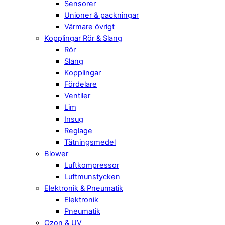
Sensorer
Unioner & packningar
Värmare övrigt
Kopplingar Rör & Slang
Rör
Slang
Kopplingar
Fördelare
Ventiler
Lim
Insug
Reglage
Tätningsmedel
Blower
Luftkompressor
Luftmunstycken
Elektronik & Pneumatik
Elektronik
Pneumatik
Ozon & UV