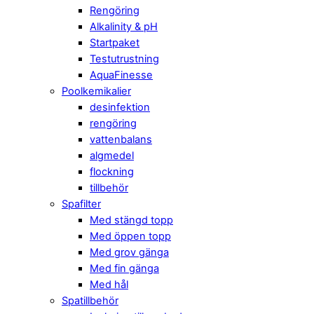
Rengöring
Alkalinity & pH
Startpaket
Testutrustning
AquaFinesse
Poolkemikalier
desinfektion
rengöring
vattenbalans
algmedel
flockning
tillbehör
Spafilter
Med stängd topp
Med öppen topp
Med grov gänga
Med fin gänga
Med hål
Spatillbehör