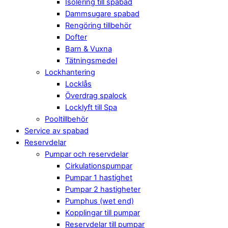
Isolering till spabad
Dammsugare spabad
Rengöring tillbehör
Dofter
Barn & Vuxna
Tätningsmedel
Lockhantering
Locklås
Överdrag spalock
Locklyft till Spa
Pooltillbehör
Service av spabad
Reservdelar
Pumpar och reservdelar
Cirkulationspumpar
Pumpar 1 hastighet
Pumpar 2 hastigheter
Pumphus (wet end)
Kopplingar till pumpar
Reservdelar till pumpar