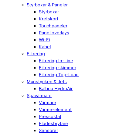
Styrboxar & Paneler
Styrboxar
Kretskort
Touchpaneler
Panel overlays
Wi-Fi
Kabel
Filtrering
Filtrering In-Line
Filtrering skimmer
Filtrering Top-Load
Munstycken & Jets
Balboa HydroAir
Spavärmare
Värmare
Värme-element
Pressostat
Flödesbrytare
Sensorer