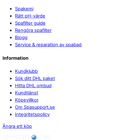
Spakemi
Rätt pH-värde
Spafilter guide
Rengöra spafilter
Blogg
Service & reparation av spabad
Information
Kundklubb
Sök ditt DHL paket
Hitta DHL ombud
Kundtjänst
Köpevillkor
Om Spasupport.se
Integritetspolicy
Ångra ett köp