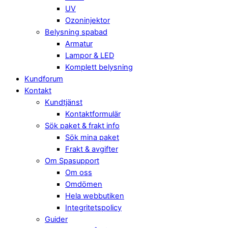
UV
Ozoninjektor
Belysning spabad
Armatur
Lampor & LED
Komplett belysning
Kundforum
Kontakt
Kundtjänst
Kontaktformulär
Sök paket & frakt info
Sök mina paket
Frakt & avgifter
Om Spasupport
Om oss
Omdömen
Hela webbutiken
Integritetspolicy
Guider