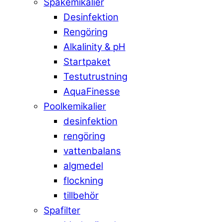
Spakemikalier
Desinfektion
Rengöring
Alkalinity & pH
Startpaket
Testutrustning
AquaFinesse
Poolkemikalier
desinfektion
rengöring
vattenbalans
algmedel
flockning
tillbehör
Spafilter