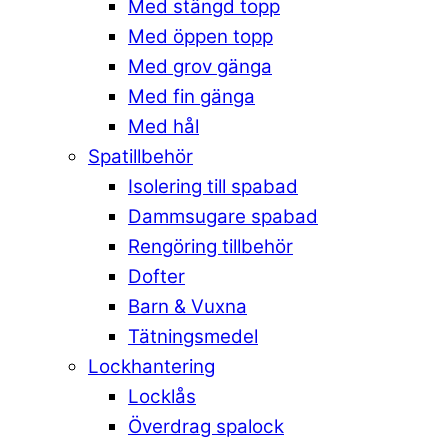
Med stängd topp
Med öppen topp
Med grov gänga
Med fin gänga
Med hål
Spatillbehör
Isolering till spabad
Dammsugare spabad
Rengöring tillbehör
Dofter
Barn & Vuxna
Tätningsmedel
Lockhantering
Locklås
Överdrag spalock