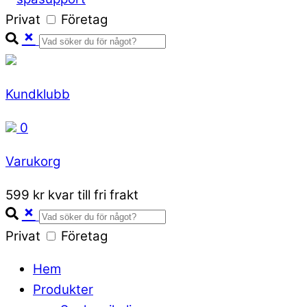
Privat
Företag
Kundklubb
0
Varukorg
Close
599 kr kvar till fri frakt
Cart
Privat
Företag
Hem
Produkter