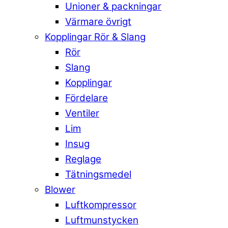
Unioner & packningar
Värmare övrigt
Kopplingar Rör & Slang
Rör
Slang
Kopplingar
Fördelare
Ventiler
Lim
Insug
Reglage
Tätningsmedel
Blower
Luftkompressor
Luftmunstycken