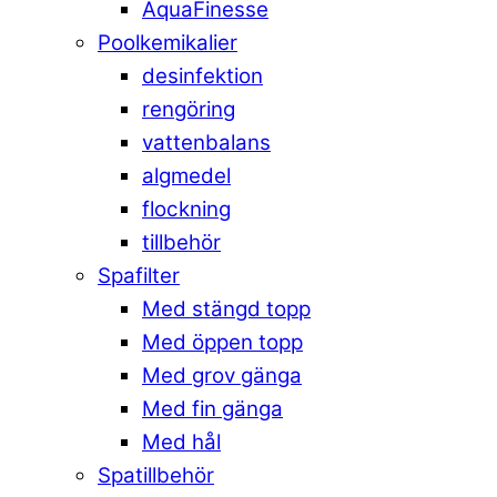
AquaFinesse
Poolkemikalier
desinfektion
rengöring
vattenbalans
algmedel
flockning
tillbehör
Spafilter
Med stängd topp
Med öppen topp
Med grov gänga
Med fin gänga
Med hål
Spatillbehör