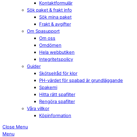
Kontaktformulär
Sök paket & frakt info
Sök mina paket
Frakt & avgifter
Om Spasupport
Om oss
Omdömen
Hela webbutiken
Integritetspolicy
Guider
Skötselråd för klor
PH-värdet för spabad är grundläggande
Spakemi
Hitta rätt spafilter
Rengöra spafilter
Våra villkor
Köpinformation
Close Menu
Menu