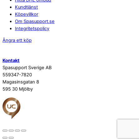
Hitta DHL ombud
Kundtjänst
Köpevillkor
Om Spasupport.se
Integritetspolicy
Ångra ett köp
Kontakt
Spasupport Sverige AB
559347-7820
Magasinsgatan 8
595 30 Mjölby