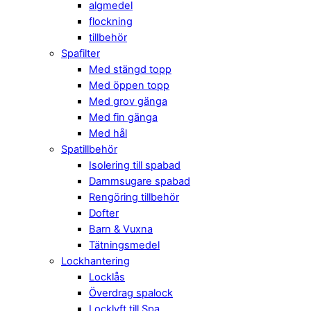
algmedel
flockning
tillbehör
Spafilter
Med stängd topp
Med öppen topp
Med grov gänga
Med fin gänga
Med hål
Spatillbehör
Isolering till spabad
Dammsugare spabad
Rengöring tillbehör
Dofter
Barn & Vuxna
Tätningsmedel
Lockhantering
Locklås
Överdrag spalock
Locklyft till Spa