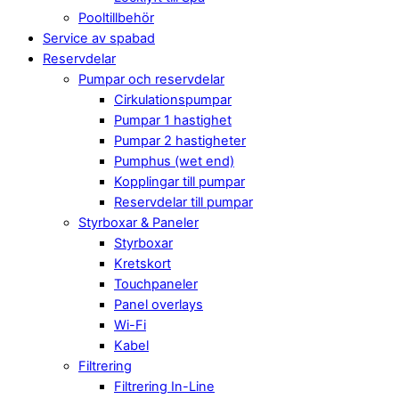
Pooltillbehör
Service av spabad
Reservdelar
Pumpar och reservdelar
Cirkulationspumpar
Pumpar 1 hastighet
Pumpar 2 hastigheter
Pumphus (wet end)
Kopplingar till pumpar
Reservdelar till pumpar
Styrboxar & Paneler
Styrboxar
Kretskort
Touchpaneler
Panel overlays
Wi-Fi
Kabel
Filtrering
Filtrering In-Line