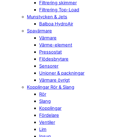
Filtrering skimmer
Filtrering Top-Load
Munstycken & Jets
Balboa HydroAir
Spavärmare
Värmare
Värme-element
Pressostat
Flödesbrytare
Sensorer
Unioner & packningar
Värmare övrigt
Kopplingar Rör & Slang
Rör
Slang
Kopplingar
Fördelare
Ventiler
Lim
Insug