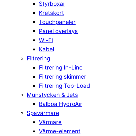
Styrboxar
Kretskort
Touchpaneler
Panel overlays
Wi-Fi
Kabel
Filtrering
Filtrering In-Line
Filtrering skimmer
Filtrering Top-Load
Munstycken & Jets
Balboa HydroAir
Spavärmare
Värmare
Värme-element