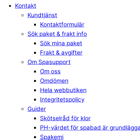
Kontakt
Kundtjänst
Kontaktformulär
Sök paket & frakt info
Sök mina paket
Frakt & avgifter
Om Spasupport
Om oss
Omdömen
Hela webbutiken
Integritetspolicy
Guider
Skötselråd för klor
PH-värdet för spabad är grundlägg
Spakemi