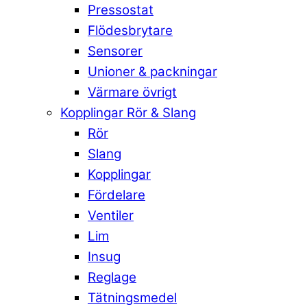
Pressostat
Flödesbrytare
Sensorer
Unioner & packningar
Värmare övrigt
Kopplingar Rör & Slang
Rör
Slang
Kopplingar
Fördelare
Ventiler
Lim
Insug
Reglage
Tätningsmedel