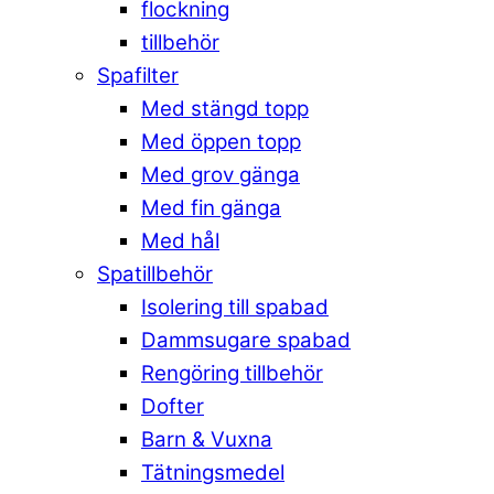
flockning
tillbehör
Spafilter
Med stängd topp
Med öppen topp
Med grov gänga
Med fin gänga
Med hål
Spatillbehör
Isolering till spabad
Dammsugare spabad
Rengöring tillbehör
Dofter
Barn & Vuxna
Tätningsmedel