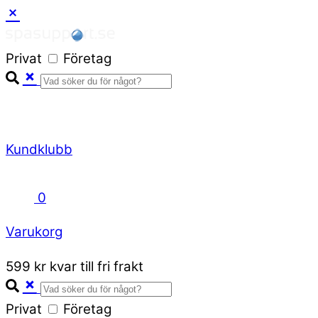
Skip
to
Privat
Företag
content
Kundklubb
0
Varukorg
Close
599 kr kvar till fri frakt
Cart
Privat
Företag