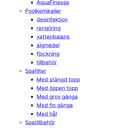
AquaFinesse
Poolkemikalier
desinfektion
rengöring
vattenbalans
algmedel
flockning
tillbehör
Spafilter
Med stängd topp
Med öppen topp
Med grov gänga
Med fin gänga
Med hål
Spatillbehör