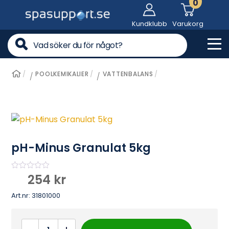
0
Skip
to
Kundklubb
Varukorg
content
Me
POOLKEMIKALIER
VATTENBALANS
/
/
pH-Minus Granulat 5kg
254
kr
B
e
t
Art.nr:
31801000
y
g
s
a
pH-
t