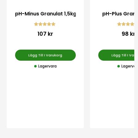
pH-Minus Granulat 1,5kg
pH-Plus Granu
Betygsatt
Betygsatt
107 kr
98 kr
5.00
5.00
av 5
av 5
Lägg Till I Varukorg
Lägg Till I Var
Lagervara
Lagervar