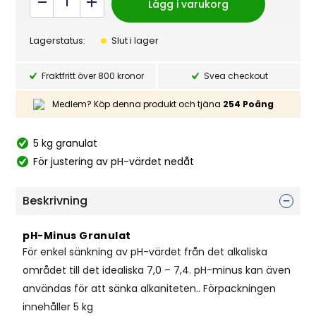
Lägg i varukorg
t
Minus
0
a
Granulat
v
Lagerstatus:
Slut i lager
5
5kg
quantity
Fraktfritt över 800 kronor
Svea checkout
Medlem? Köp denna produkt och tjäna
254
Poäng
5 kg granulat
För justering av pH-värdet nedåt
Beskrivning
pH-Minus Granulat
För enkel sänkning av pH-värdet från det alkaliska
området till det idealiska 7,0 – 7,4. pH-minus kan även
användas för att sänka alkaniteten.. Förpackningen
innehåller 5 kg