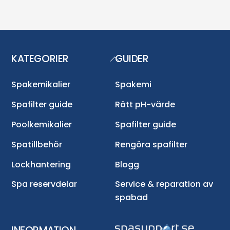
KATEGORIER
GUIDER
Back
To
Top
Spakemikalier
Spakemi
Spafilter guide
Rätt pH-värde
Poolkemikalier
Spafilter guide
Spatillbehör
Rengöra spafilter
Lockhantering
Blogg
Spa reservdelar
Service & reparation av
spabad