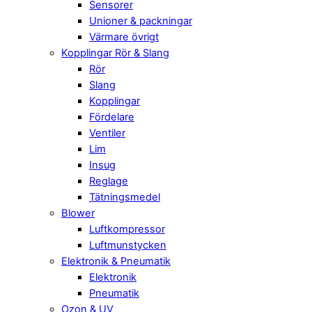
Sensorer
Unioner & packningar
Värmare övrigt
Kopplingar Rör & Slang
Rör
Slang
Kopplingar
Fördelare
Ventiler
Lim
Insug
Reglage
Tätningsmedel
Blower
Luftkompressor
Luftmunstycken
Elektronik & Pneumatik
Elektronik
Pneumatik
Ozon & UV