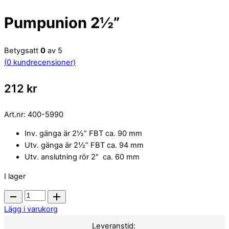
Pumpunion 2½”
Betygsatt
0
av 5
(
0
kundrecensioner)
212
kr
Art.nr:
400-5990
Inv. gänga är 2½” FBT ca. 90 mm
Utv. gänga är 2½” FBT ca. 94 mm
Utv. anslutning rör 2″ ca. 60 mm
I lager
Pumpunion
2½"
Lägg i varukorg
quantity
Leveranstid: