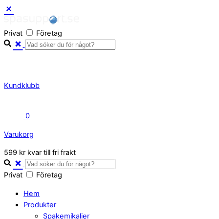
Skip
to
Privat
Företag
content
Kundklubb
0
Varukorg
Close
599 kr kvar till fri frakt
Cart
Privat
Företag
Hem
Produkter
Spakemikalier