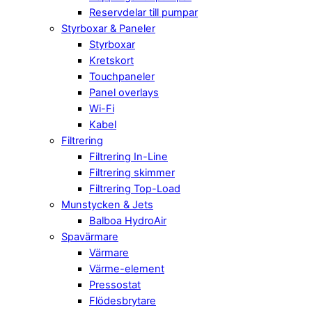
Reservdelar till pumpar
Styrboxar & Paneler
Styrboxar
Kretskort
Touchpaneler
Panel overlays
Wi-Fi
Kabel
Filtrering
Filtrering In-Line
Filtrering skimmer
Filtrering Top-Load
Munstycken & Jets
Balboa HydroAir
Spavärmare
Värmare
Värme-element
Pressostat
Flödesbrytare