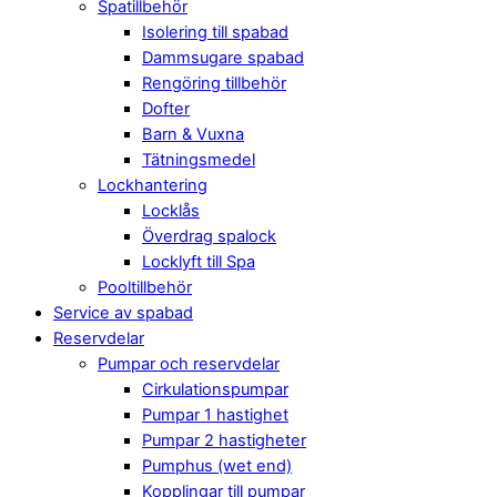
Spatillbehör
Isolering till spabad
Dammsugare spabad
Rengöring tillbehör
Dofter
Barn & Vuxna
Tätningsmedel
Lockhantering
Locklås
Överdrag spalock
Locklyft till Spa
Pooltillbehör
Service av spabad
Reservdelar
Pumpar och reservdelar
Cirkulationspumpar
Pumpar 1 hastighet
Pumpar 2 hastigheter
Pumphus (wet end)
Kopplingar till pumpar