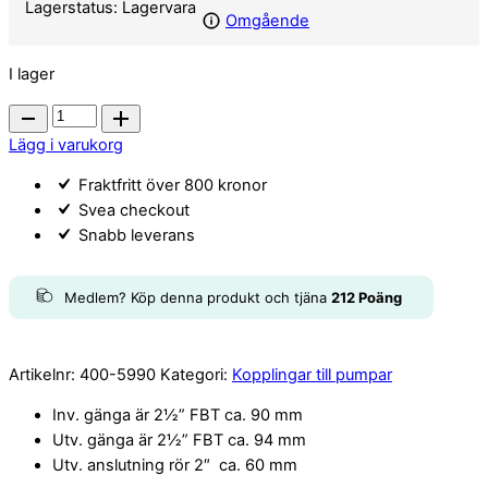
Lagerstatus:
Lagervara
Omgående
I lager
Pumpunion
2½"
Lägg i varukorg
quantity
Fraktfritt över 800 kronor
Svea checkout
Snabb leverans
Medlem? Köp denna produkt och tjäna
212
Poäng
Artikelnr:
400-5990
Kategori:
Kopplingar till pumpar
Inv. gänga är 2½” FBT ca. 90 mm
Utv. gänga är 2½” FBT ca. 94 mm
Utv. anslutning rör 2″ ca. 60 mm