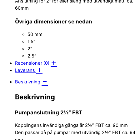
Anslutning för 2″ rör eller slang med utvändigt mått ca.
60mm
Övriga dimensioner se nedan
50 mm
1,5″
2″
2,5″
Recensioner (0)
Leverans
Beskrivning
Beskrivning
Pumpanslutning 2½” FBT
Kopplingens invändiga gänga är 2½” FBT ca. 90 mm
Den passar då på pumpar med utvändig 2½” FBT ca. 94
mm