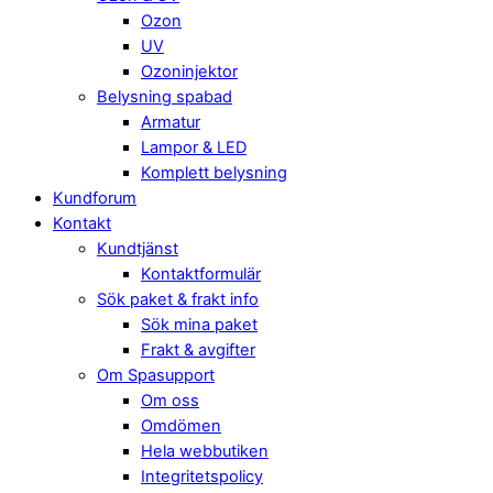
Ozon
UV
Ozoninjektor
Belysning spabad
Armatur
Lampor & LED
Komplett belysning
Kundforum
Kontakt
Kundtjänst
Kontaktformulär
Sök paket & frakt info
Sök mina paket
Frakt & avgifter
Om Spasupport
Om oss
Omdömen
Hela webbutiken
Integritetspolicy