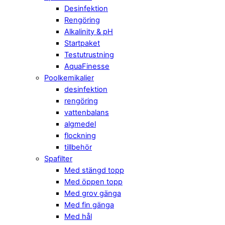
Desinfektion
Rengöring
Alkalinity & pH
Startpaket
Testutrustning
AquaFinesse
Poolkemikalier
desinfektion
rengöring
vattenbalans
algmedel
flockning
tillbehör
Spafilter
Med stängd topp
Med öppen topp
Med grov gänga
Med fin gänga
Med hål