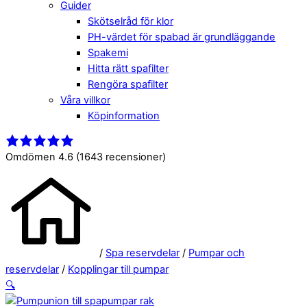
Guider
Skötselråd för klor
PH-värdet för spabad är grundläggande
Spakemi
Hitta rätt spafilter
Rengöra spafilter
Våra villkor
Köpinformation
Close
Menu
Menu
Omdömen 4.6
(1643 recensioner)
/
Spa reservdelar
/
Pumpar och
reservdelar
/
Kopplingar till pumpar
🔍