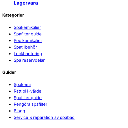
Lagervara
Back
Kategorier
To
Spakemikalier
Top
Spafilter guide
Poolkemikalier
Spatillbehör
Lockhantering
Spa reservdelar
Guider
Spakemi
Rätt pH-värde
Spafilter guide
Rengöra spafilter
Blogg
Service & reparation av spabad